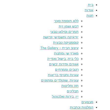
בית
אודות
חנות
ללא תוספת סוכר
דבש ושמן זית
תמרים וסילאן טבעי
יודאיקה ותשמישי קדושה
קוסמטיקה טבעית
עיצוב הבית – The Gallery
מארזי שי ומתנות
כלי בית, בישול ואפייה
אגוזים ופירות יבשים
רטבים וממרחים
עוגיות וחטיפי בריאות
עוגיות, שוקולדים ומתוקים
תה וחליטות
תבלינים
יין, בירות ואלכוהול
מבצעים
המלצות וכתבות