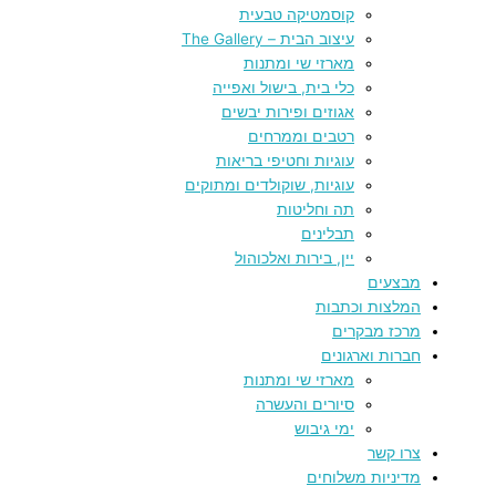
קוסמטיקה טבעית
עיצוב הבית – The Gallery
מארזי שי ומתנות
כלי בית, בישול ואפייה
אגוזים ופירות יבשים
רטבים וממרחים
עוגיות וחטיפי בריאות
עוגיות, שוקולדים ומתוקים
תה וחליטות
תבלינים
יין, בירות ואלכוהול
מבצעים
המלצות וכתבות
מרכז מבקרים
חברות וארגונים
מארזי שי ומתנות
סיורים והעשרה
ימי גיבוש
צרו קשר
מדיניות משלוחים