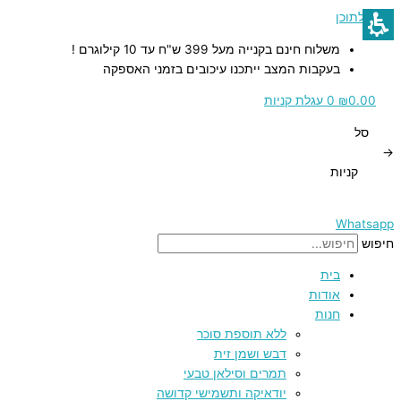
תנובת
דילוג לתוכן
כנרת
משלוח חינם בקנייה מעל 399 ש"ח עד 10 קילוגרם !
בעקבות המצב ייתכנו עיכובים בזמני האספקה
0.00
₪
0
עגלת קניות
סל
→
קניות
Whatsapp
חיפוש
בית
אודות
חנות
ללא תוספת סוכר
דבש ושמן זית
תמרים וסילאן טבעי
יודאיקה ותשמישי קדושה