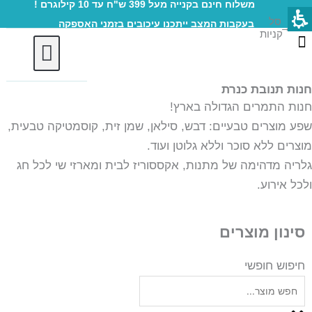
משלוח חינם בקנייה מעל 399 ש"ח עד 10 קילוגרם !
ילוג
סל
בעקבות המצב ייתכנו עיכובים בזמני האספקה
תוכן
→
קניות
עגלת
קניות
חנות תנובת כנרת
חברות וארגוני
חנות התמרים הגדולה בארץ!
שפע מוצרים טבעיים: דבש, סילאן, שמן זית, קוסמטיקה טבעית,
מוצרים ללא סוכר וללא גלוטן ועוד.
גלריה מדהימה של מתנות, אקססוריז לבית ומארזי שי לכל חג
ולכל אירוע.
סינון מוצרים
חיפוש חופשי