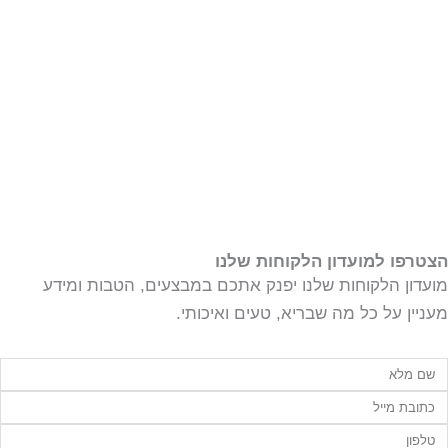
תמרים
דבש
קוסמטיקה טבעית
מארזי שי
שמן זית
סילאן טבעי
ממרח תמרים
הצטרפו למועדון הלקוחות שלנו
מועדון הלקוחות שלנו יפנק אתכם במבצעים, הטבות ומידע
מעניין על כל מה שבריא, טעים ואיכותי.
ם
לא
ימייל
לפון