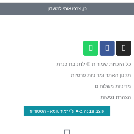
כן, צרפו אותי למועדון
W
F
I
h
a
n
a
c
s
כל הזכויות שמורות © לתנובת כנרת
t
e
t
s
b
a
תקנון האתר ומדיניות פרטיות
a
o
g
מדיניות משלוחים
p
o
r
p
k
a
הצהרת נגישות
m
עוצב ונבנה ב-♥︎ ע"י זמיר גומא - הסטודיוז