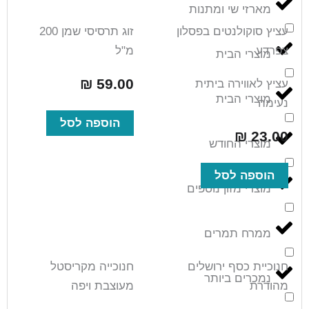
מארזי שי ומתנות
עציץ סוקולנטים בפסלון
זוג תרסיסי שמן 200
צפרדע
מ"ל
מוצרי הבית
₪
59.00
עציץ לאווירה ביתית
מוצרי הבית
נעימה
הוספה לסל
₪
23.00
מוצרי החודש
הוספה לסל
מוצרי מזון נוספים
ממרח תמרים
חנוכיית כסף ירושלים
חנוכייה מקריסטל
נמכרים ביותר
מהודרת
מעוצבת ויפה