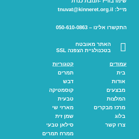
שימו בווייז -תנובת כנרת
מייל:
tnuvat@kinneret.org.il
התקשרו אלינו – 050-610-0863
האתר מאובטח
בטכנולגיית הצפנה SSL
עמודים
קטגוריות
בית
תמרים
אודות
דבש
מבצעים
קוסמטיקה
המלצות
טבעית
מרכז מבקרים
מארזי שי
בלוג
שמן זית
צרו קשר
סילאן טבעי
ממרח תמרים