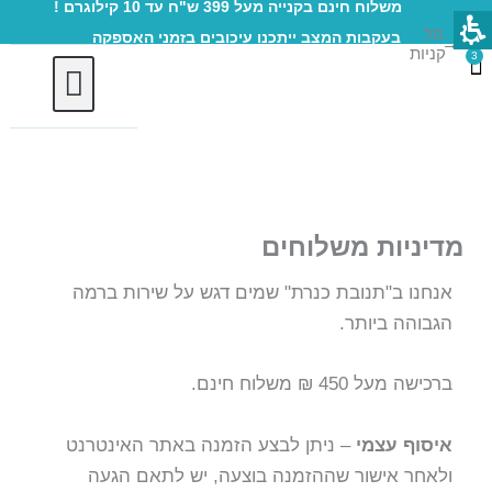
משלוח חינם בקנייה מעל 399 ש"ח עד 10 קילוגרם !
ילוג
סל
בעקבות המצב ייתכנו עיכובים בזמני האספקה
תוכן
→
קניות
3
עגלת
קניות
חברות וארגוני
מדיניות משלוחים
אנחנו ב"תנובת כנרת" שמים דגש על שירות ברמה
הגבוהה ביותר.
ברכישה מעל 450 ₪ משלוח חינם.
איסוף עצמי
– ניתן לבצע הזמנה באתר האינטרנט
ולאחר אישור שההזמנה בוצעה, יש לתאם הגעה