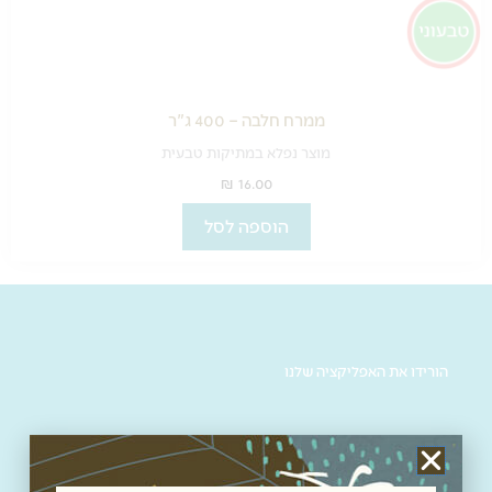
ממרח חלבה – 400 ג"ר
מוצר נפלא במתיקות טבעית
₪
16.00
הוספה לסל
הורידו את האפליקציה שלנו
שעות פתיחה: א’-ה’ 9:00 – 17:00