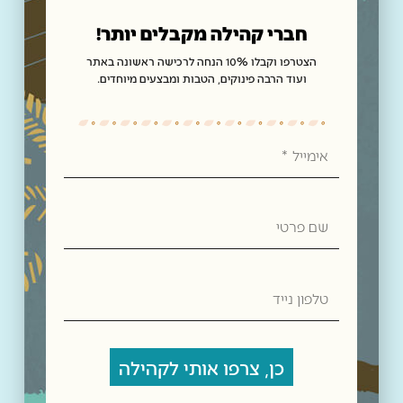
שישי: 9:00 – 15:00
חברי קהילה מקבלים יותר!
שבת: 10:00 – 17:00
הצטרפו וקבלו 10% הנחה לרכישה ראשונה באתר
ערבי חג: 9:00 – 13:00
ועוד הרבה פינוקים, הטבות ומבצעים מיוחדים.
איסוף עצמי: א' – ה', 9:00 – 16:00
אימייל
שימו בווייז -תנובת כנרת
מייל:
tnuvat@kinneret.org.il
שם
התקשרו אלינו – 050-610-0863
פרטי
האתר מאובטח
טלפון
בטכנולגיית הצפנה SSL
נייד
עמודים
קטגוריות
בית
תמרים
כן, צרפו אותי לקהילה
אודות
דבש
מבצעים
קוסמטיקה