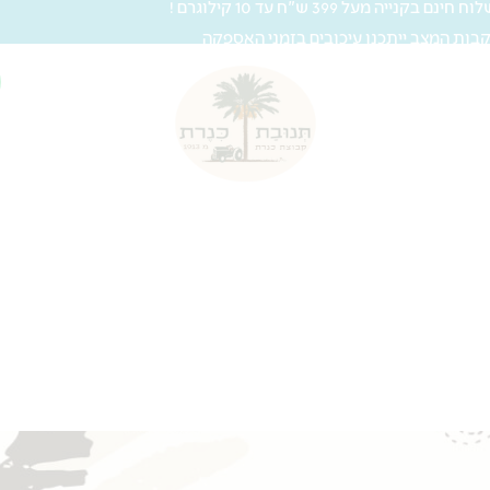
 חינם בקנייה מעל 399 ש"ח עד 10 קילוגרם !
בות המצב ייתכנו עיכובים בזמני האספקה