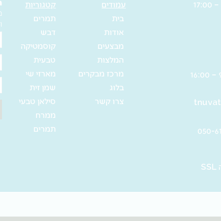
ה
עמודים
קטגוריות
מ
בית
תמרים
ו
אודות
דבש
ש
מבצעים
קוסמטיקה
מ
המלצות
טבעית
א
מרכז מבקרים
מארזי שי
ט
בלוג
שמן זית
צרו קשר
סילאן טבעי
tnuvat
ממרח
תמרים
S