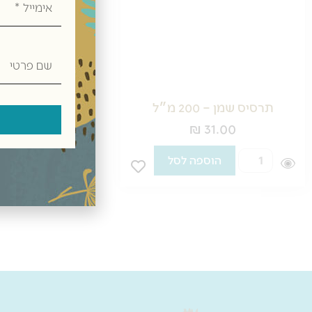
שם
פרטי
תרסיס שמן – 200 מ״ל
₪
31.00
כמות
הוספה לסל
של
תרסיס
שמן
–
200
מ״ל