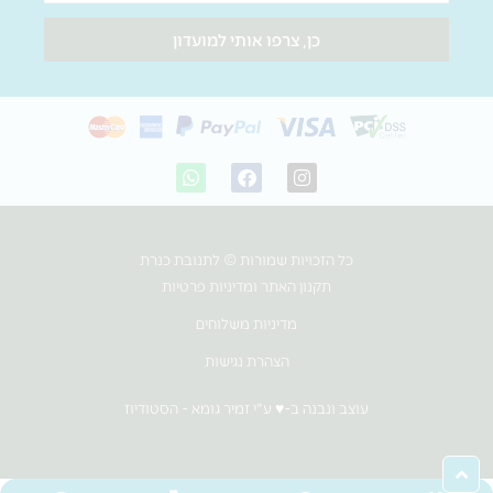
כן, צרפו אותי למועדון
W
F
I
h
a
n
a
c
s
t
e
t
s
b
a
כל הזכויות שמורות © לתנובת כנרת
a
o
g
p
o
r
תקנון האתר ומדיניות פרטיות
p
k
a
m
מדיניות משלוחים
הצהרת נגישות
עוצב ונבנה ב-♥︎ ע"י זמיר גומא - הסטודיוז