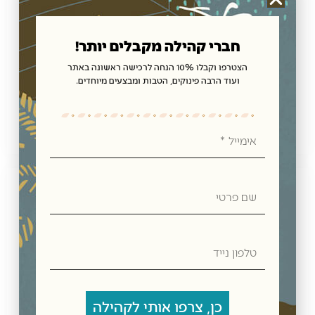
חברי קהילה מקבלים יותר!
הצטרפו וקבלו 10% הנחה לרכישה ראשונה באתר
ועוד הרבה פינוקים, הטבות ומבצעים מיוחדים.
מעדן פרי מנדרינה תפוז דודה ברטה 284 גרם
₪
17.00
אימייל
הוספה לסל
שם
פרטי
טלפון
נייד
מעדן פרי תות שדה דודה ברטה 284 גרם
כן, צרפו אותי לקהילה
₪
17.00