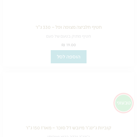
חטיף חלביצה מצופה ופל – 330 ג"ר
חטיף מתוק בטעם של פעם
₪
19.00
הוספה לסל
קוביות ג'ינג'ר מיובש דל סוכר – מארז 150 ג"ר
ג'ינג'ר נהדר בריא ואיכותי