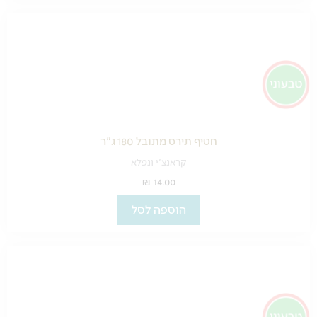
חטיף תירס מתובל 180 ג"ר
קראנצ'י ונפלא
₪
14.00
הוספה לסל