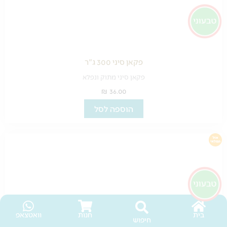
פקאן סיני 300 ג"ר
פקאן סיני מתוק ונפלא
₪
36.00
הוספה לסל
בית
חנות
וואטצאפ
חיפוש
שזיף מיובש מגולען – 350 ג"ר