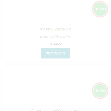
סילאן טבעי 900 ג"ר
סילאן מ-100% תמרים
₪
22.00
הוספה לסל
חטיף אגוזים ללא סוכר – 250 ג"ר