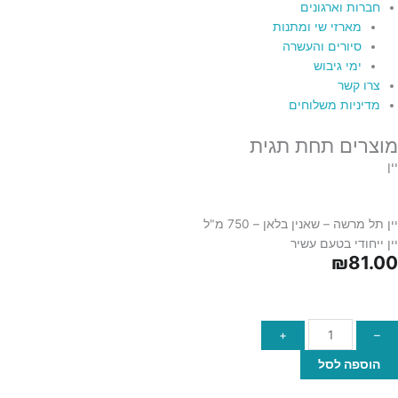
חברות וארגונים
מארזי שי ומתנות
סיורים והעשרה
ימי גיבוש
צרו קשר
מדיניות משלוחים
מוצרים תחת תגית
כמות
כמות
כמות
כמות
של
של
של
של
יין
יין
יין
יין
יין
תל
דבש
תשבי
קברנה
חצי
מרשה
קברנה
סוביניון
יין תל מרשה – שאנין בלאן – 750 מ"ל
–
–
מתוק
סוביניון
יין ייחודי בטעם עשיר
₪
81.00
375
שאנין
2020
בסגנון
מ"ל
בלאן
ירושלמי
–
750
+
–
מ"ל
הוספה לסל