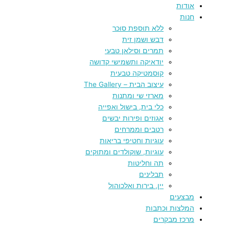
אודות
חנות
ללא תוספת סוכר
דבש ושמן זית
תמרים וסילאן טבעי
יודאיקה ותשמישי קדושה
קוסמטיקה טבעית
עיצוב הבית – The Gallery
מארזי שי ומתנות
כלי בית, בישול ואפייה
אגוזים ופירות יבשים
רטבים וממרחים
עוגיות וחטיפי בריאות
עוגיות, שוקולדים ומתוקים
תה וחליטות
תבלינים
יין, בירות ואלכוהול
מבצעים
המלצות וכתבות
מרכז מבקרים