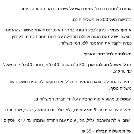
אנחנו ב”תנובת כנרת” שמים דגש על שירות ברמה הגבוהה ביותר.
ברכישה מעל 300 ₪ משלוח חינם.
איסוף עצמי
– ניתן לבצע הזמנה באתר האינטרנט ולאחר אישור שההזמנה
בוצעה, יש לתאם הגעה וקבלת החבילה עם חנות תנובת כנרת, בקיבוץ
כנרת ולקבל את ההזמנה ללא דמי משלוח.
משלוחים לכל רחבי הארץ:
גודל ומשקל חבילה:
אורך: 50 ס”מ גובה: 40 ס”מ, רוחב: 40 ס”מ. במשקל
עד 10 ק”ג.
במידה והחבילה חורגת מהמידות הנ”ל, אנו נתקשר להוספת תשלום עובר
משלוח נוסף.
המשלוח, מרגע איסוף החבילה על-ידי חברת המשלוחים.
משלוח עד הבית עד 5 ימי עסקים, (לא כולל יום ההזמנה, שישי, שבת וחג).
יישובי אילת והערבה, גליל, גולן, עוטף עזה ויהודה ושומרון עד 7 ימי עסקים.
ע
לות משלוח חבילה
– 35 ₪.