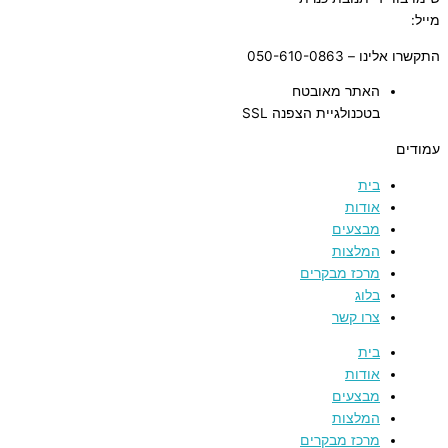
מייל:
tnuvat@kinneret.org.il
התקשרו אלינו – 050-610-0863
האתר מאובטח
בטכנולגיית הצפנה SSL
עמודים
בית
אודות
מבצעים
המלצות
מרכז מבקרים
בלוג
צרו קשר
בית
אודות
מבצעים
המלצות
מרכז מבקרים