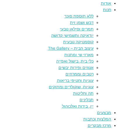
אודות
חנות
ללא תוספת סוכר
דבש ושמן זית
תמרים וסילאן טבעי
יודאיקה ותשמישי קדושה
קוסמטיקה טבעית
עיצוב הבית – The Gallery
מארזי שי ומתנות
כלי בית, בישול ואפייה
אגוזים ופירות יבשים
רטבים וממרחים
עוגיות וחטיפי בריאות
עוגיות, שוקולדים ומתוקים
תה וחליטות
תבלינים
יין, בירות ואלכוהול
מבצעים
המלצות וכתבות
מרכז מבקרים