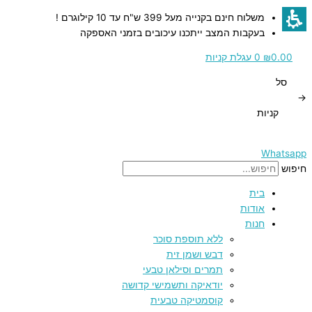
דילוג
כמות
כמות
כמות
כמות
משלוח חינם בקנייה מעל 399 ש"ח עד 10 קילוגרם !
לתוכן
של
של
של
של
בעקבות המצב ייתכנו עיכובים בזמני האספקה
צלחת
צלחת
קערית
תרמוס
קינוח
הגשה
הגשה
נירוסטה
0.00
₪
0
עגלת קניות
מבודד
קרמיקה
מקרמיקה
מקרמיקה
סל
–
צהובה
בעיטורי
בעיטורי
→
15
1200
פרחים
פרחים
קניות
–
–
מ"ל
ס"מ
27.5
19.5
ס"מ
ס"מ
Whatsapp
חיפוש
בית
אודות
חנות
ללא תוספת סוכר
דבש ושמן זית
תמרים וסילאן טבעי
יודאיקה ותשמישי קדושה
קוסמטיקה טבעית