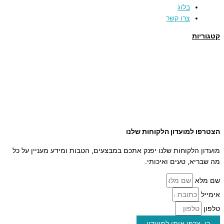
בלוג
צרו קשר
קטגוריות
תמרים
דבש
קוסמטיקה טבעית
מארזי שי
שמן זית
סילאן טבעי
ממרח תמרים
הצטרפו למועדון הלקוחות שלנו
מועדון הלקוחות שלנו יפנק אתכם במבצעים, הטבות ומידע מעניין על כל
מה שבריא, טעים ואיכותי.
שם מלא
אימייל
טלפון
כן, צרפו אותי למועדון