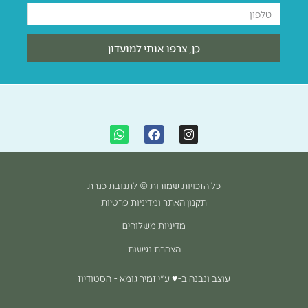
טלפון
כן, צרפו אותי למועדון
W
F
I
h
a
n
a
c
s
t
e
t
s
b
a
כל הזכויות שמורות © לתנובת כנרת
a
o
g
p
o
r
תקנון האתר ומדיניות פרטיות
p
k
a
m
מדיניות משלוחים
הצהרת נגישות
עוצב ונבנה ב-♥︎ ע"י זמיר גומא - הסטודיוז