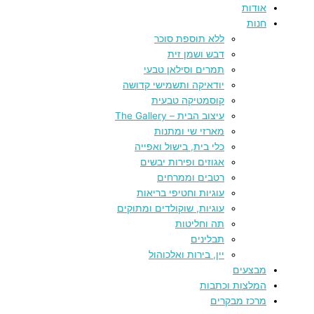
אודות
חנות
ללא תוספת סוכר
דבש ושמן זית
תמרים וסילאן טבעי
יודאיקה ותשמישי קדושה
קוסמטיקה טבעית
עיצוב הבית – The Gallery
מארזי שי ומתנות
כלי בית, בישול ואפייה
אגוזים ופירות יבשים
רטבים וממרחים
עוגיות וחטיפי בריאות
עוגיות, שוקולדים ומתוקים
תה וחליטות
תבלינים
יין, בירות ואלכוהול
מבצעים
המלצות וכתבות
מרכז מבקרים