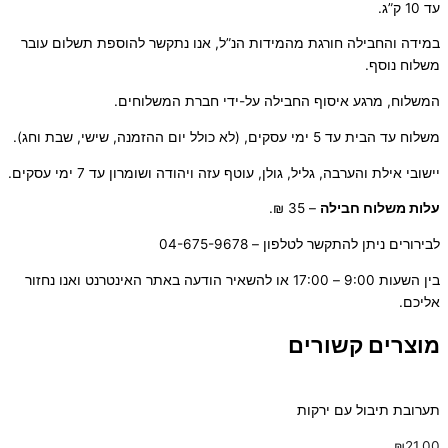
עד 10 ק”ג.
במידה והחבילה חורגת מהמידות הנ”ל, אנו נתקשר להוספת תשלום עובר
משלוח נוסף.
המשלוח, מרגע איסוף החבילה על-ידי חברת המשלוחים.
משלוח עד הבית עד 5 ימי עסקים, (לא כולל יום ההזמנה, שישי, שבת וחג).
יישובי אילת והערבה, גליל, גולן, עוטף עזה ויהודה ושומרון עד 7 ימי עסקים.
ע
לות משלוח חבילה
– 35 ₪.
לבירורים ניתן להתקשר לטלפון – 04-675-9678
בין השעות 9:00 – 17:00 או להשאיר הודעה באתר האינטרנט ואנו נחזור
אליכם.
מוצרים קשורים
תערובת תיבול עם ירקות
₪
21.00