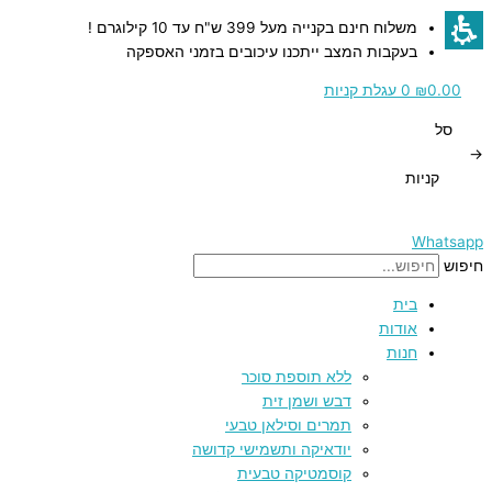
דילוג
כמות
כמות
כמות
כמות
משלוח חינם בקנייה מעל 399 ש"ח עד 10 קילוגרם !
לתוכן
של
של
של
של
בעקבות המצב ייתכנו עיכובים בזמני האספקה
מלח
מלח
זעתר
תערובת
ורוד
תיבול
איכותי
הימלאיה
0.00
₪
0
עגלת קניות
–
עם
בצנצנת
מההימלאיה
סל
1
גס
ירקות
זכוכית
→
-
ק״ג
קניות
300
ג"ר
Whatsapp
חיפוש
בית
אודות
חנות
ללא תוספת סוכר
דבש ושמן זית
תמרים וסילאן טבעי
יודאיקה ותשמישי קדושה
קוסמטיקה טבעית