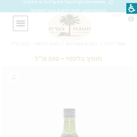
משלוח חינם בקנייה מעל 399 ש"ח עד 10 קילוגרם !
ילוג
סל
בעקבות המצב ייתכנו עיכובים בזמני האספקה
→
תוכן
קניות
עגלת
קניות
חברות וארגונים
עמוד הבית
/
רטבים וממרחים
/ חומץ בלסמי – 500 מ"ל
חומץ בלסמי – 500 מ"ל