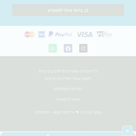
כן, צרפו אותי למועדון
W
F
I
h
a
n
a
c
s
t
e
t
s
b
a
כל הזכויות שמורות © לתנובת כנרת
a
o
g
p
o
r
תקנון האתר ומדיניות פרטיות
p
k
a
m
מדיניות משלוחים
הצהרת נגישות
עוצב ונבנה ב-♥︎ ע"י זמיר גומא - הסטודיוז