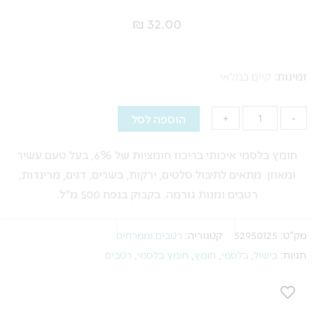
₪
32.00
כמות
של
זמינות:
קיים במלאי
חומץ
בלסמי
הוספה לסל
+
-
–
500
חומץ בלסמי איכותי בריכוז חומציות של 6%, בעל טעם עשיר
מ"ל
ומאוזן. מתאים לתיבול סלטים, ירקות, בשרים, דגים, מרינדות,
רטבים ומנות גורמה. בקבוק בנפח 500 מ"ל.
מק"ט:
52950125
קטגוריה:
רטבים וממרחים
תגיות:
בישול
,
בלסמי
,
חומץ
,
חומץ בלסמי
,
רטבים