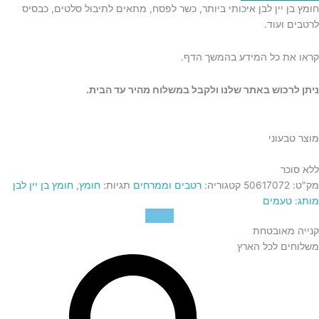
חומץ בן יין לבן איכותי ביותר, כשר לפסח, מתאים לתיבול סלטים, כבסיס
לרטבים ועוד.
קראו את כל המידע בהמשך הדף.
ניתן לרכוש באתר שלנו ולקבל במשלוח מהיר עד הבית.
מוצר טבעוני
ללא סוכר
מק"ט:
50617072
קטגוריה:
רטבים וממרחים
תגיות:
חומץ
,
חומץ בן יין לבן
מותג: טעמים
קנייה מאובטחת
משלוחים לכל הארץ