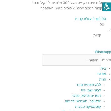
מות
מות
מות
מות
ילוג
כמות
משלוח חינם בקנייה מעל 399 ש"ח עד 10 קילוגרם !
ל
ל
ל
ל
תוכן
של
בעקבות המצב ייתכנו עיכובים בזמני האספקה
לב
לב
לח
מאת
חומץ
0.00
₪
0
עגלת קניות
וד
רוכז
רוכז
וטנים
בן
סל
ם
100
מותק
יין
ההימלאיה
→
ס
קאו
בעית
לבן
קניות
מותק
-
500
מ"ל
Whatsapp
חיפוש
בית
אודות
חנות
ללא תוספת סוכר
דבש ושמן זית
תמרים וסילאן טבעי
יודאיקה ותשמישי קדושה
קוסמטיקה טבעית