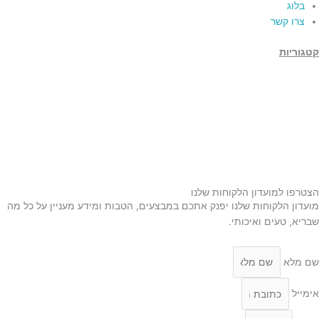
בלוג
צרו קשר
קטגוריות
תמרים
דבש
קוסמטיקה טבעית
מארזי שי
שמן זית
סילאן טבעי
ממרח תמרים
הצטרפו למועדון הלקוחות שלנו
מועדון הלקוחות שלנו יפנק אתכם במבצעים, הטבות ומידע מעניין על כל מה
שבריא, טעים ואיכותי.
שם מלא
אימייל