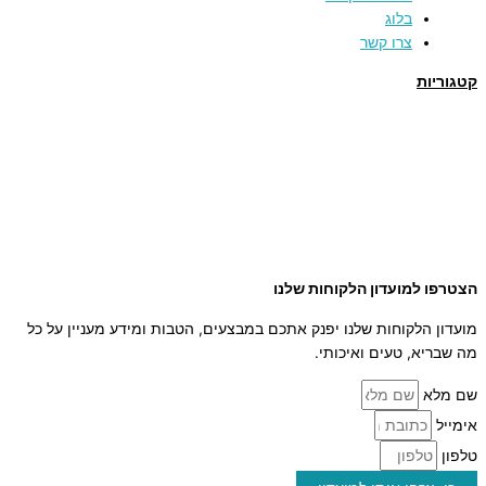
בלוג
צרו קשר
קטגוריות
תמרים
דבש
קוסמטיקה טבעית
מארזי שי
שמן זית
סילאן טבעי
ממרח תמרים
הצטרפו למועדון הלקוחות שלנו
מועדון הלקוחות שלנו יפנק אתכם במבצעים, הטבות ומידע מעניין על כל
מה שבריא, טעים ואיכותי.
שם מלא
אימייל
טלפון