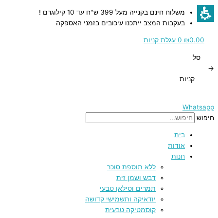
דילוג
כמות
כמות
כמות
כמות
כמות
משלוח חינם בקנייה מעל 399 ש"ח עד 10 קילוגרם !
לתוכן
של
של
של
של
של
בעקבות המצב ייתכנו עיכובים בזמני האספקה
חלב
חלב
מלח
חומץ
חמאת
יין
ורוד
מרוכז
מרוכז
בוטנים
0.00
₪
0
עגלת קניות
לבן
עם
100%
ממותק
מההימלאיה
סל
גס
קקאו
בטעם
טבעית
→
הדרים
ממותק
קניות
-
500
מ"ל
Whatsapp
חיפוש
בית
אודות
חנות
ללא תוספת סוכר
דבש ושמן זית
תמרים וסילאן טבעי
יודאיקה ותשמישי קדושה
קוסמטיקה טבעית