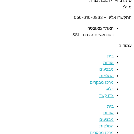
שימו בווייז -תנובת כנרת
מייל:
tnuvat@kinneret.org.il
התקשרו אלינו – 050-610-0863
האתר מאובטח
בטכנולגיית הצפנה SSL
עמודים
בית
אודות
מבצעים
המלצות
מרכז מבקרים
בלוג
צרו קשר
בית
אודות
מבצעים
המלצות
מרכז מבקרים