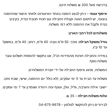
ברכישה מעל 300 ₪ משלוח חינם.
איסוף עצמי
– ניתן לבצע הזמנה באתר האינטרנט ולאחר אישור שההזמנה
בוצעה, יש לתאם הגעה וקבלת החבילה עם חנות תנובת כנרת, בקיבוץ
כנרת ולקבל את ההזמנה ללא דמי משלוח.
משלוחים לכל רחבי הארץ:
גודל ומשקל חבילה:
אורך: 50 ס”מ גובה: 40 ס”מ, רוחב: 40 ס”מ. במשקל
עד 10 ק”ג.
במידה והחבילה חורגת מהמידות הנ”ל, אנו נתקשר להוספת תשלום עובר
משלוח נוסף.
המשלוח, מרגע איסוף החבילה על-ידי חברת המשלוחים.
משלוח עד הבית עד 5 ימי עסקים, (לא כולל יום ההזמנה, שישי, שבת וחג).
יישובי אילת והערבה, גליל, גולן, עוטף עזה ויהודה ושומרון עד 7 ימי עסקים.
ע
לות משלוח חבילה
– 35 ₪.
לבירורים ניתן להתקשר לטלפון – 04-675-9678