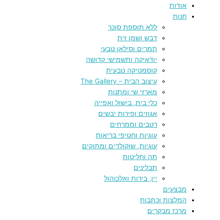
אודות
חנות
ללא תוספת סוכר
דבש ושמן זית
תמרים וסילאן טבעי
יודאיקה ותשמישי קדושה
קוסמטיקה טבעית
עיצוב הבית – The Gallery
מארזי שי ומתנות
כלי בית, בישול ואפייה
אגוזים ופירות יבשים
רטבים וממרחים
עוגיות וחטיפי בריאות
עוגיות, שוקולדים ומתוקים
תה וחליטות
תבלינים
יין, בירות ואלכוהול
מבצעים
המלצות וכתבות
מרכז מבקרים