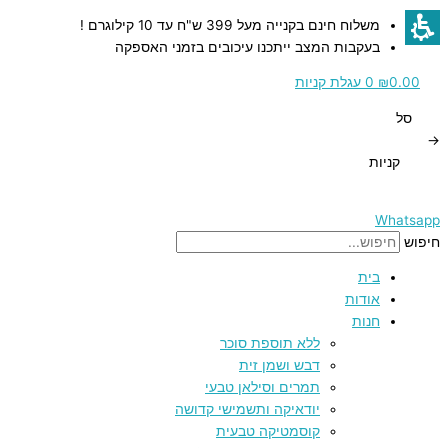
דילוג
כמות
כמות
כמות
כמות
משלוח חינם בקנייה מעל 399 ש"ח עד 10 קילוגרם !
לתוכן
של
של
של
של
בעקבות המצב ייתכנו עיכובים בזמני האספקה
סוכריות
סוכריות
סוכריות
סוכריות
ללא
ללא
ללא
ללא
0.00
₪
0
עגלת קניות
סוכר
סוכר
סוכר
סוכר
סל
בטעם
בטעם
בטעם
בטעם
→
לימון
מרווה
מנטול
דובדבן
קניות
ומנטול
ומנטול
ומנטול
ואקליפטוס
Whatsapp
חיפוש
בית
אודות
חנות
ללא תוספת סוכר
דבש ושמן זית
תמרים וסילאן טבעי
יודאיקה ותשמישי קדושה
קוסמטיקה טבעית