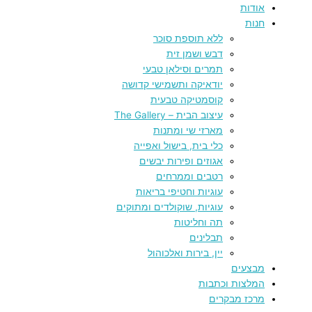
אודות
חנות
ללא תוספת סוכר
דבש ושמן זית
תמרים וסילאן טבעי
יודאיקה ותשמישי קדושה
קוסמטיקה טבעית
עיצוב הבית – The Gallery
מארזי שי ומתנות
כלי בית, בישול ואפייה
אגוזים ופירות יבשים
רטבים וממרחים
עוגיות וחטיפי בריאות
עוגיות, שוקולדים ומתוקים
תה וחליטות
תבלינים
יין, בירות ואלכוהול
מבצעים
המלצות וכתבות
מרכז מבקרים