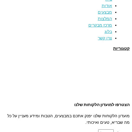
אודות
מבצעים
המלצות
מרכז מבקרים
בלוג
צרו קשר
קטגוריות
תמרים
דבש
קוסמטיקה טבעית
מארזי שי
שמן זית
סילאן טבעי
ממרח תמרים
הצטרפו למועדון הלקוחות שלנו
מועדון הלקוחות שלנו יפנק אתכם במבצעים, הטבות ומידע מעניין על כל
מה שבריא, טעים ואיכותי.