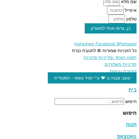
שם מלא
אימייל
טלפון
כן, צרפו אותי למועדון
Instagram
Facebook
Whatsapp
כל הזכויות שמורות © לתנובת כנרת
תקנון האתר ומדיניות פרטיות
מדיניות משלוחים
הצהרת נגישות
עוצב ונבנה ב-♥︎ ע"י זמיר גומא - הסטודיוז
בית
חיפוש
חיפוש
חנות
וואטצאפ