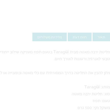
תאור
חוות דעת
מדיניות משלוחים
חליטת ירבה מאטה מבית Taragüi בטעם 
טבעי לאנרגיה ורעננות לאורך היום.
ניתן להכין את החליטה בדרך המסורתית עם כלי מאטה ובומבייה או לח
מותג: Taragüi
סוג: חליטת ירבה מאטה
טעם: תפוז
משקל נקי: 500 גרם