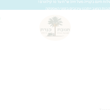
 חינם בקנייה מעל 399 ש"ח עד 10 קילוגרם !
בות המצב ייתכנו עיכובים בזמני האספקה