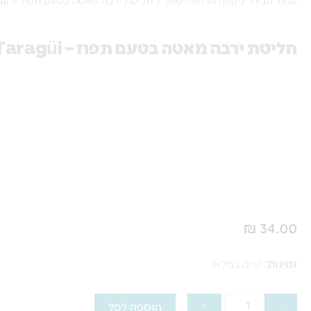
חליטת ירבה מאטה בטעם תפוז – Taragüi
₪
34.00
כמות
זמינות:
קיים במלאי
של
חליטת
-
+
הוספה לסל