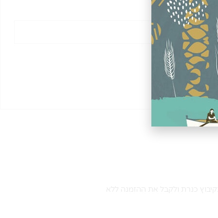
קיבוץ כנרת ולקבל את ההזמנה ללא