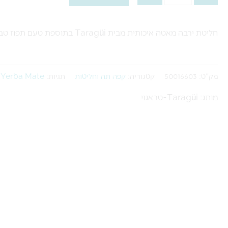
ירבה
מאטה
חליטת ירבה מאטה איכותית מבית Taragüi בתוספת טעם תפוז טבעי. משקה מסורתי מדרום אמריקה עם טעם מרענן וניחוח הדרים.
בטעם
תפוז
-
מק"ט:
50016603
קטגוריה:
קפה תה וחליטות
תגיות:
Yerba Mate
,
Taragüi
מותג: Taragüi-טראגוי