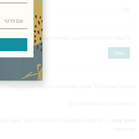
שם
*
שם
פרטי
שמור בדפדפן זה את השם, האימייל והאתר שלי לפעם הבאה שא
אנחנו ב”תנובת כנרת” שמים דגש על שירות ברמה הגבוהה ביותר.
ברכישה מעל 300 ₪ משלוח חינם.
איסוף עצמי
– ניתן לבצע הזמנה באתר האינטרנט ולאחר אישור שההז
דמי משלוח.