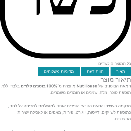
כל המוצרים כשרים
תאור
חוות דעת
מדיניות משלוחים
תיאור מוצר
חמאת הבוטנים של
Nut House
מיוצרת מ־
100% בוטנים קלויים
בלבד, ללא
תוספת סוכר, מלח, שמנים או חומרים משמרים.
מרקמה העשיר והטעם הטבעי הופכים אותה למושלמת למריחה על לחם,
כתוספת לשייקים, דייסות, יוגורט, פירות, מאפים או לאכילה ישירות
מהצנצנת.