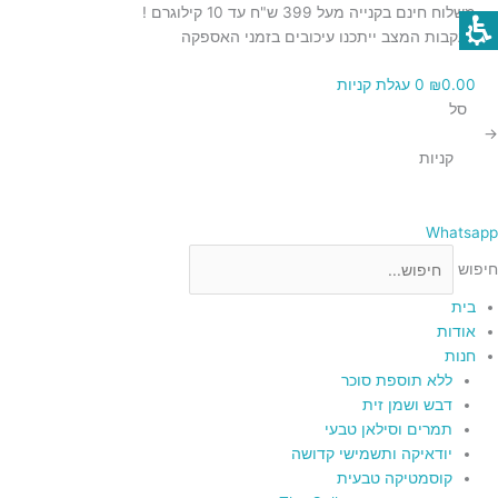
ילוג
כמות
כמות
כמות
כמות
כמות
משלוח חינם בקנייה מעל 399 ש"ח עד 10 קילוגרם !
תוכן
של
של
של
של
של
בעקבות המצב ייתכנו עיכובים בזמני האספקה
חלב
חלב
מלח
חמאת
חמאת
0.00
₪
0
עגלת קניות
ורוד
מרוכז
מרוכז
בוטנים
בוטנים
סל
עם
100%
100%
ממותק
מההימלאיה
→
גס
קקאו
טבעית
טבעית
קניות
ממותק
Whatsapp
חיפוש
בית
אודות
חנות
ללא תוספת סוכר
דבש ושמן זית
תמרים וסילאן טבעי
יודאיקה ותשמישי קדושה
קוסמטיקה טבעית