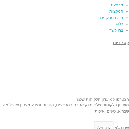
מבצעים
המלצות
מרכז מבקרים
בלוג
צרו קשר
קטגוריות
תמרים
דבש
קוסמטיקה טבעית
מארזי שי
שמן זית
סילאן טבעי
ממרח תמרים
הצטרפו למועדון הלקוחות שלנו
מועדון הלקוחות שלנו יפנק אתכם במבצעים, הטבות ומידע מעניין על כל מה
שבריא, טעים ואיכותי.
שם מלא