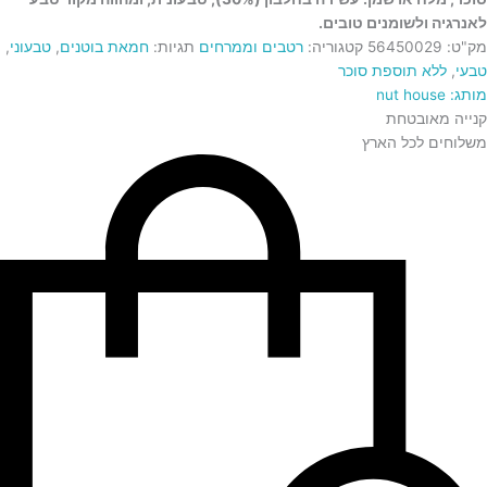
לאנרגיה ולשומנים טובים.
מק"ט:
56450029
קטגוריה:
רטבים וממרחים
תגיות:
חמאת בוטנים
,
טבעוני
,
טבעי
,
ללא תוספת סוכר
מותג: nut house
קנייה מאובטחת
משלוחים לכל הארץ