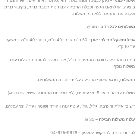
איסוף עצמי
– ניתן לבצע הזמנה באתר האינטרנט ולאחר אישור שההזמנה
בוצעה, יש לתאם הגעה וקבלת החבילה עם חנות תנובת כנרת, בקיבוץ כנרת
ולקבל את ההזמנה ללא דמי משלוח.
משלוחים לכל רחבי הארץ:
גודל ומשקל חבילה:
אורך: 50 ס”מ גובה: 40 ס”מ, רוחב: 40 ס”מ. במשקל
עד 10 ק”ג.
במידה והחבילה חורגת מהמידות הנ”ל, אנו נתקשר להוספת תשלום עובר
משלוח נוסף.
המשלוח, מרגע איסוף החבילה על-ידי חברת המשלוחים.
משלוח עד הבית עד 5 ימי עסקים, (לא כולל יום ההזמנה, שישי, שבת וחג).
יישובי אילת והערבה, גליל, גולן, עוטף עזה ויהודה ושומרון עד 7 ימי עסקים.
ע
לות משלוח חבילה
– 35 ₪.
לבירורים ניתן להתקשר לטלפון – 04-675-9678