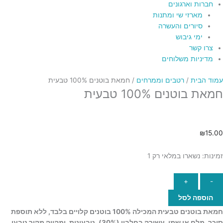
חברות וארגונים
מארזי שי ומתנות
סיורים והעשרה
ימי גיבוש
צרו קשר
מדיניות משלוחים
עמוד הבית
/
רטבים וממרחים
/ חמאת בוטנים 100% טבעית
חמאת בוטנים 100% טבעית
₪
15.00
זמינות:
נשארו במלאי רק 1
+
-
הוספה לסל
חמאת בוטנים טבעית המכילה 100% בוטנים קלויים בלבד, ללא תוספת
סוכר, מלח או שמן. עשירה בחלבון (30%), טבעונית, ומהווה מקור טבעי