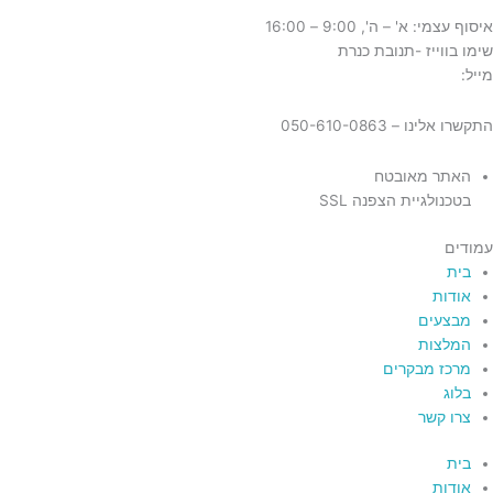
איסוף עצמי: א' – ה', 9:00 – 16:00
שימו בווייז -תנובת כנרת
מייל:
tnuvat@kinneret.org.il
התקשרו אלינו – 050-610-0863
האתר מאובטח
בטכנולגיית הצפנה SSL
עמודים
בית
אודות
מבצעים
המלצות
מרכז מבקרים
בלוג
צרו קשר
בית
אודות