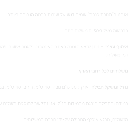
אנחנו ב”תנובת כנרת” שמים דגש על שירות ברמה הגבוהה ביותר.
ברכישה מעל 300 ₪ משלוח חינם.
איסוף עצמי
– ניתן לבצע הזמנה באתר האינטרנט ולאחר אישור שההז
דמי משלוח.
משלוחים לכל רחבי הארץ:
גודל ומשקל חבילה:
אורך: 50 ס”מ גובה: 40 ס”מ, רוחב: 40 ס”מ. במשקל עד 10 ק”ג.
במידה והחבילה חורגת מהמידות הנ”ל, אנו נתקשר להוספת תשלום עו
המשלוח, מרגע איסוף החבילה על-ידי חברת המשלוחים.