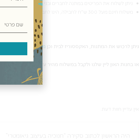
ניתן לשלוח את הפריטים במתנה לחברים ובני משפחה בכל רחבי הא
משלוח חינם מעל 300 ש"ח לחבילה, הינו לחבילה בגודל 20X20X20 ס"מ ובמשקל עד 15 ק"ג.
שם
פרטי
ניתן לרכוש את המתנות, האקססוריז לבית וכן
מארזי שי
חגיגיים בחנו
או בחנות האון ליין שלנו ולקבל במשלוח מהיר עד הבית.
אין עדיין חוות דעת.
היה הראשון לכתוב סקירה “חנוכיה בעיצוב גיאומטרי”