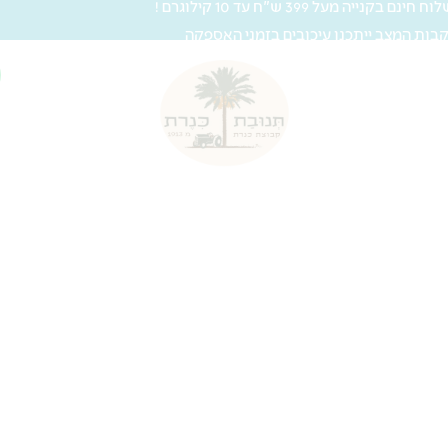
 חינם בקנייה מעל 399 ש"ח עד 10 קילוגרם !
בות המצב ייתכנו עיכובים בזמני האספקה