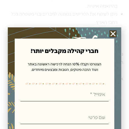
בהתאמה אישית.
ניתן לשלוח את הפריטים במתנה לחברים ובני משפחה בכל
רחבי הארץ.
חברי קהילה מקבלים יותר!
ניתן לרכוש את המתנות, האקססוריז לבית וכן
מארזי שי
חגיגיים בחנות תנובת כנרת בקיבוץ כנרת,
הצטרפו וקבלו 10% הנחה לרכישה ראשונה באתר
ועוד הרבה פינוקים, הטבות ומבצעים מיוחדים.
או בחנות האון ליין שלנו ולקבל במשלוח מהיר עד הבית.
אימייל
שם
פרטי
חוות דעת