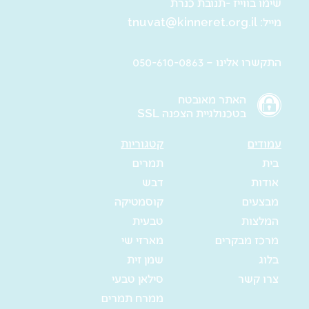
שימו בווייז -תנובת כנרת
מייל:
tnuvat@kinneret.org.il
התקשרו אלינו – 050-610-0863
האתר מאובטח
בטכנולגיית הצפנה SSL
עמודים
קטגוריות
בית
תמרים
אודות
דבש
מבצעים
קוסמטיקה
המלצות
טבעית
מרכז מבקרים
מארזי שי
בלוג
שמן זית
צרו קשר
סילאן טבעי
ממרח תמרים