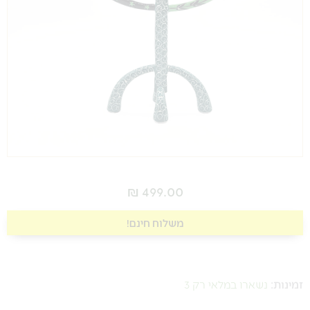
₪
499.00
משלוח חינם!
כמות
של
זמינות:
נשארו במלאי רק 3
חנוכיה