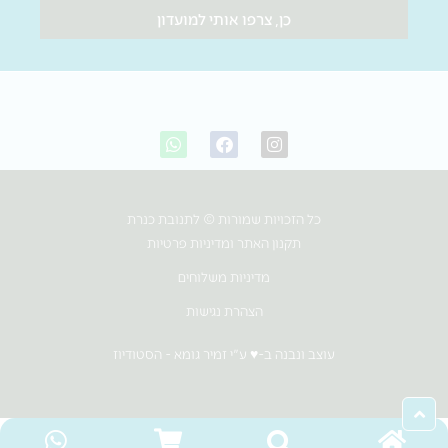
כן, צרפו אותי למועדון
W
F
I
h
a
n
a
c
s
t
e
t
s
b
a
כל הזכויות שמורות © לתנובת כנרת
a
o
g
p
o
r
תקנון האתר ומדיניות פרטיות
p
k
a
m
מדיניות משלוחים
הצהרת נגישות
עוצב ונבנה ב-♥︎ ע"י זמיר גומא - הסטודיוז