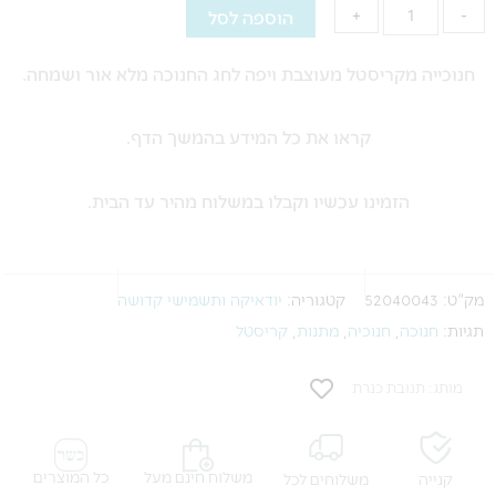
הוספה לסל
+
-
מעוצבת
ויפה
חנוכייה מקריסטל מעוצבת ויפה לחג החנוכה מלא אור ושמחה.
קראו את כל המידע בהמשך הדף.
הזמינו עכשיו וקבלו במשלוח מהיר עד הבית.
מק"ט:
52040043
קטגוריה:
יודאיקה ותשמישי קדושה
תגיות:
חנוכה
,
חנוכיה
,
מתנות
,
קריסטל
מותג: תנובת כנרת
משלוח חינם מעל
כל המוצרים
קנייה
משלוחים לכל