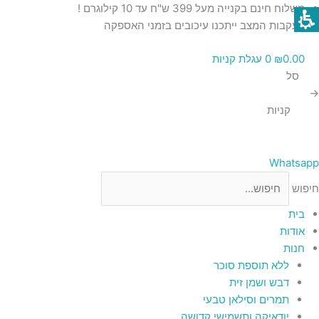
ילוג
כמות
כמות
כמות
כמות
כמות
משלוח חינם בקנייה מעל 399 ש"ח עד 10 קילוגרם !
תוכן
של
של
של
של
של
בעקבות המצב ייתכנו עיכובים בזמני האספקה
סט
מחזיק
מחזיק
חנוכיית
חנוכיית
0.00
₪
0
עגלת קניות
נר
נר
קידוש
קריסטל
קריסטל
סל
נבל
עיצוב
מהודר
ירושלים
ירושלים
→
קטן
גדול
כולל
וסביבון
ירושלים
קניות
כוס
יוקרתית
מרהיבה
Hadarya
מאלומיניום
–
ותחתית
מאלומיניום
Hadarya
Whatsapp
חיפוש
בית
אודות
חנות
ללא תוספת סוכר
דבש ושמן זית
תמרים וסילאן טבעי
יודאיקה ותשמישי קדושה