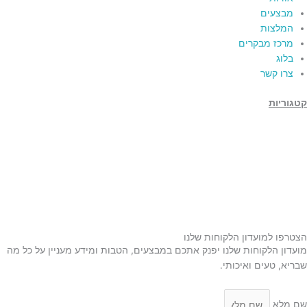
מבצעים
המלצות
מרכז מבקרים
בלוג
צרו קשר
קטגוריות
תמרים
דבש
קוסמטיקה טבעית
מארזי שי
שמן זית
סילאן טבעי
ממרח תמרים
הצטרפו למועדון הלקוחות שלנו
מועדון הלקוחות שלנו יפנק אתכם במבצעים, הטבות ומידע מעניין על כל מה
שבריא, טעים ואיכותי.
שם מלא