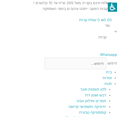
ילוג
כמות
כמות
כמות
כמות
כמות
משלוח חינם בקנייה מעל 399 ש"ח עד 10 קילוגרם !
תוכן
של
של
של
של
של
בעקבות המצב ייתכנו עיכובים בזמני האספקה
יין
יין
יין
יין
יין
0.00
₪
0
עגלת קניות
קינוח
תשבי
תשבי
תשבי
קברנה
סל
פטיט
פטיט
מחוזק
קברנה
סוביניון
→
-
ורדו
סירה
תשבי
סוביניון
קניות
2020
2023
2019
2011
375
מ"ל
Whatsapp
חיפוש
בית
אודות
חנות
ללא תוספת סוכר
דבש ושמן זית
תמרים וסילאן טבעי
יודאיקה ותשמישי קדושה
קוסמטיקה טבעית