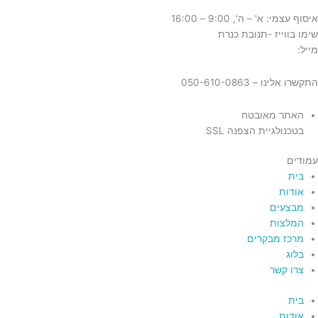
איסוף עצמי: א' – ה', 9:00 – 16:00
שימו בווייז -תנובת כנרת
מייל:
tnuvat@kinneret.org.il
התקשרו אלינו – 050-610-0863
האתר מאובטח
בטכנולגיית הצפנה SSL
עמודים
בית
אודות
מבצעים
המלצות
מרכז מבקרים
בלוג
צרו קשר
בית
אודות