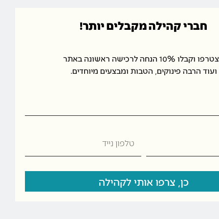
.
חברי קהילה מקבלים יותר!
ד זה וכך ליצור סט כדים מרהיב לשילוב מיוחד.
ו וקבלו 10% הנחה לרכישה ראשונה באתר
ועוד הרבה פינוקים, הטבות ומבצעים מיוחדים.
פרחים חיים או פרחים מלאכותיים המתאימים לסגנון הבית.
כמתנה לחגים ואירועים מיוחדים, חנוכת בית ומשרד, מתנה לחינה או 
נות בחנות תנובת כנרת:
טלפון
נייד
ריטים דקורטיביים ואקססוריז לעיצוב הבית.
כן, צרפו אותי לקהילה
 המתאימים לכל סגנון ולכל עיצוב.