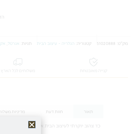
הזמ
מק"ט:
51020888
קטגוריה:
הגלריה - עיצוב הבית
תגיות:
אגרטל
,
אקס
קנייה מאובטחת
משלוחים לכל הארץ
תאור
חוות דעת
מדיניות משלוח
כד צהוב יוקרתי לעיצוב הבית או המשרד, עם עיטור יי