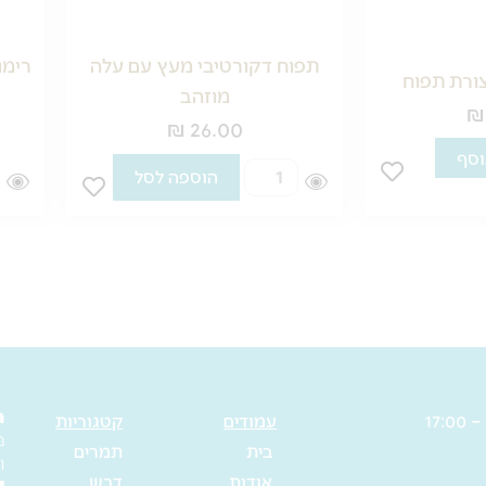
תפוח דקורטיבי מעץ עם עלה
רימו
ורת תפוח
מוזהב
₪
₪
26.00
וסף
כמות
כ
הוספה לסל
של
ש
תפוח
ר
דקורטיבי
ד
מעץ
א
עם
ע
עלה
ת
מוזהב
י
ב
ה
עמודים
קטגוריות
מ
בית
תמרים
ו
אודות
דבש