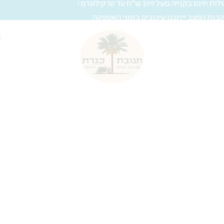
 חינם בקנייה מעל 399 ש"ח עד 10 קילוגרם !
בות המצב ייתכנו עיכובים בזמני האספקה