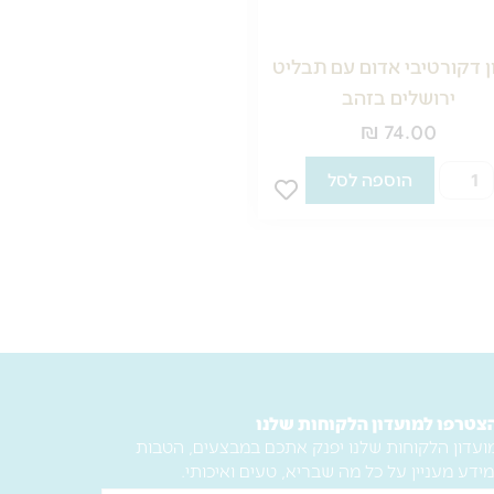
ן דקורטיבי אדום עם תבליט
רימון דקורטיבי לבן עם תבל
ירושלים בזהב
ירושלים בזהב
₪
74.00
₪
74.00
מות
כמות
הוספה לסל
הוספה לסל
ל
של
ימון
רימון
קורטיבי
דקורטיבי
דום
לבן
ם
עם
בליט
תבליט
רושלים
ירושלים
זהב
בזהב
צטרפו למועדון הלקוחות שלנו
ועדון הלקוחות שלנו יפנק אתכם במבצעים, הטבות
מידע מעניין על כל מה שבריא, טעים ואיכותי.