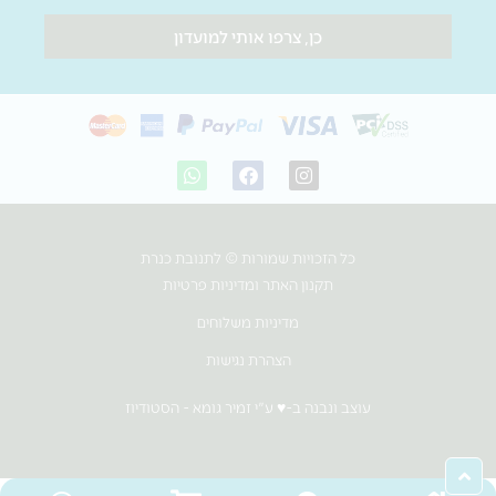
כן, צרפו אותי למועדון
W
F
I
h
a
n
a
c
s
t
e
t
s
b
a
כל הזכויות שמורות © לתנובת כנרת
a
o
g
p
o
r
תקנון האתר ומדיניות פרטיות
p
k
a
m
מדיניות משלוחים
הצהרת נגישות
עוצב ונבנה ב-♥︎ ע"י זמיר גומא - הסטודיוז