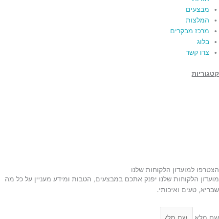
מבצעים
המלצות
מרכז מבקרים
בלוג
צרו קשר
קטגוריות
תמרים
דבש
קוסמטיקה טבעית
מארזי שי
שמן זית
סילאן טבעי
ממרח תמרים
הצטרפו למועדון הלקוחות שלנו
מועדון הלקוחות שלנו יפנק אתכם במבצעים, הטבות ומידע מעניין על כל מה
שבריא, טעים ואיכותי.
שם מלא