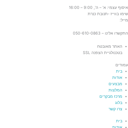
איסוף עצמי: א' – ה', 9:00 – 16:00
שימו בווייז -תנובת כנרת
מייל:
tnuvat@kinneret.org.il
התקשרו אלינו – 050-610-0863
האתר מאובטח
בטכנולגיית הצפנה SSL
עמודים
בית
אודות
מבצעים
המלצות
מרכז מבקרים
בלוג
צרו קשר
בית
אודות