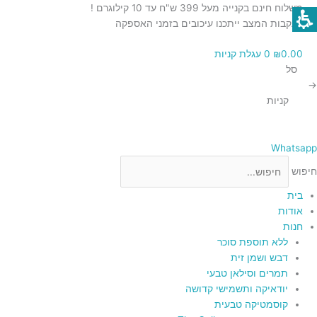
ילוג
כמות
כמות
כמות
כמות
משלוח חינם בקנייה מעל 399 ש"ח עד 10 קילוגרם !
תוכן
של
של
של
של
בעקבות המצב ייתכנו עיכובים בזמני האספקה
כוס
צלחת
צלחת
תרמוס
0.00
₪
0
עגלת קניות
קינוח
הגשה
קרמיקה
נירוסטה
סל
מבודד
מעוטרת
מקרמיקה
מקרמיקה
→
–
בצבע
בעיטורי
בעיטורי
קניות
זהב
1200
פרחים
פרחים
–
–
מ"ל
27.5
19.5
ס"מ
ס"מ
Whatsapp
חיפוש
בית
אודות
חנות
ללא תוספת סוכר
דבש ושמן זית
תמרים וסילאן טבעי
יודאיקה ותשמישי קדושה
קוסמטיקה טבעית