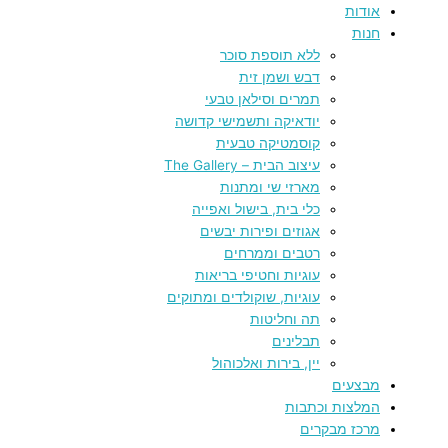
אודות
חנות
ללא תוספת סוכר
דבש ושמן זית
תמרים וסילאן טבעי
יודאיקה ותשמישי קדושה
קוסמטיקה טבעית
עיצוב הבית – The Gallery
מארזי שי ומתנות
כלי בית, בישול ואפייה
אגוזים ופירות יבשים
רטבים וממרחים
עוגיות וחטיפי בריאות
עוגיות, שוקולדים ומתוקים
תה וחליטות
תבלינים
יין, בירות ואלכוהול
מבצעים
המלצות וכתבות
מרכז מבקרים