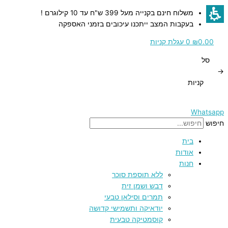
דילוג
כמות
כמות
כמות
כמות
כמות
משלוח חינם בקנייה מעל 399 ש"ח עד 10 קילוגרם !
לתוכן
של
של
של
של
של
בעקבות המצב ייתכנו עיכובים בזמני האספקה
יין
יין
יין
יין
ליקר
קינוח
תשבי
תשבי
תשבי
תפוזים
0.00
₪
0
עגלת קניות
פטיט
פטיט
מחוזק
קברנה
מדהים
סל
ורדו
סירה
תשבי
סוביניון
תפוזצ'לו
→
2020
2023
2019
2011
-
קניות
250
מ"ל
Whatsapp
חיפוש
בית
אודות
חנות
ללא תוספת סוכר
דבש ושמן זית
תמרים וסילאן טבעי
יודאיקה ותשמישי קדושה
קוסמטיקה טבעית