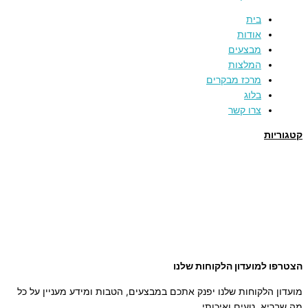
בית
אודות
מבצעים
המלצות
מרכז מבקרים
בלוג
צרו קשר
קטגוריות
תמרים
דבש
קוסמטיקה טבעית
מארזי שי
שמן זית
סילאן טבעי
ממרח תמרים
הצטרפו למועדון הלקוחות שלנו
מועדון הלקוחות שלנו יפנק אתכם במבצעים, הטבות ומידע מעניין על כל
מה שבריא, טעים ואיכותי.