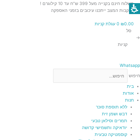
ילוג
כמות
כמות
כמות
משלוח חינם בקנייה מעל 399 ש"ח עד 10 קילוגרם !
תוכן
של
של
של
בעקבות המצב ייתכנו עיכובים בזמני האספקה
מארז
מארז
מארז
0.00
₪
0
עגלת קניות
שי
תמר
רימון
סל
כנרת
כנרת
אביבי
→
קניות
Whatsapp
חיפוש
בית
אודות
חנות
ללא תוספת סוכר
דבש ושמן זית
תמרים וסילאן טבעי
יודאיקה ותשמישי קדושה
קוסמטיקה טבעית