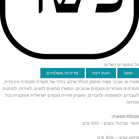
כל המוצרים כשרים
תאור
חוות דעת
מדיניות משלוחים
מארז שי אביבי עשיר ומפנק הכולל שילוב נהדר של תוצרת מקומית איכותית,
ממרחים מובחרים וטעמים אהובים. המארז מתאים לחגים, לאירוח, למתנות
לעובדים, למשפחה ולחברים, ומעניק חוויית טעמים ישראלית אותנטית בכל
פתיחה
תכולת המארז:
תמרי מג'הול יבשים – 500 גרם
סילאן טבעי – 400 גרם