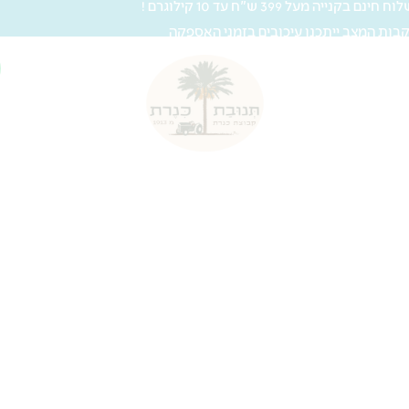
 חינם בקנייה מעל 399 ש"ח עד 10 קילוגרם !
בות המצב ייתכנו עיכובים בזמני האספקה