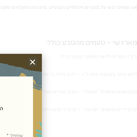
אנו שמים דגש על מוצרים איכותיים וטבעיים, מיצרנים וחקלאים מקומ
מארז שי – טעמים מהטבע כולל:
1 ק"ג תמרים חלאווי ממטעי קיבוץ כנרת.
דבש טהור בצנצנת 400 ג"ר – דבש פרחי בר ממכוורת כנרת.
סבון מוצק מהמותג "שבעת" – סבון תמרים עשיר בתמציות ושמנים החיונ
הצטרפ
קרם ידיים מהמותג "שבעת" – קרם ידיים עם תמציות ושמנים מרימון לגמ
אימייל