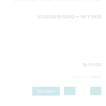
מארז שי – טעמים מהטבע
₪
99.00
כמות
זמינות:
קיים במלאי
של
מארז
-
+
הוספה לסל
שי
-