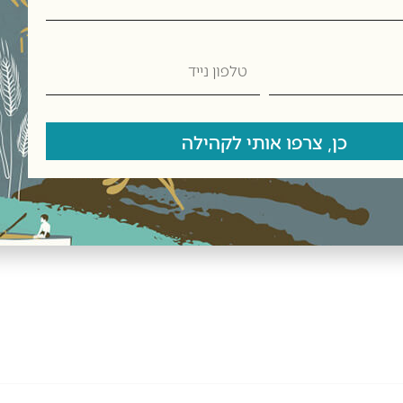
טלפון
רץ.
נייד
כן, צרפו אותי לקהילה
ת תנובת כנרת בקיבוץ כנרת,