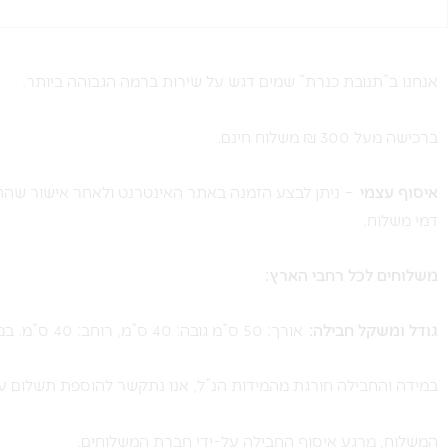
אנחנו ב”תנובת כנרת” שמים דגש על שירות ברמה הגבוהה ביותר.
ברכישה מעל 300 ₪ משלוח חינם.
איסוף עצמי
– ניתן לבצע הזמנה באתר האינטרנט ולאחר אישור שההז
דמי משלוח.
משלוחים לכל רחבי הארץ:
גודל ומשקל חבילה:
אורך: 50 ס”מ גובה: 40 ס”מ, רוחב: 40 ס”מ. במשקל עד 10 ק”ג.
במידה והחבילה חורגת מהמידות הנ”ל, אנו נתקשר להוספת תשלום עו
המשלוח, מרגע איסוף החבילה על-ידי חברת המשלוחים.