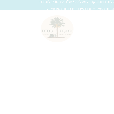
 חינם בקנייה מעל 399 ש"ח עד 10 קילוגרם !
בות המצב ייתכנו עיכובים בזמני האספקה