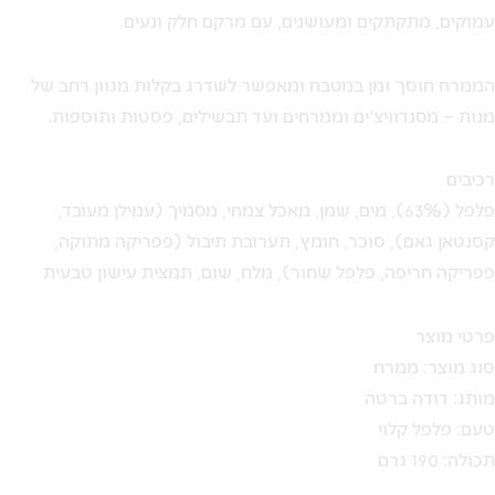
עמוקים, מתקתקים ומעושנים, עם מרקם חלק ונעים.
הממרח חוסך זמן במטבח ומאפשר לשדרג בקלות מגוון רחב של
מנות – מסנדוויצ'ים וממרחים ועד תבשילים, פסטות ותוספות.
רכיבים
פלפל (63%), מים, שמן, מאכל צמחי, מסמיך (עמילן מעובד,
קסנטאן גאם), סוכר, חומץ, תערובת תיבול (פפריקה מתוקה,
פפריקה חריפה, פלפל שחור), מלח, שום, תמצית עישון טבעית
פרטי מוצר
סוג מוצר: ממרח
מותג: דודה ברטה
טעם: פלפל קלוי
תכולה: 190 גרם