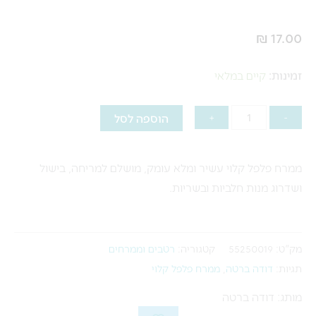
₪
17.00
כמות
זמינות:
קיים במלאי
של
ממרח
הוספה לסל
+
-
פלפל
קלוי
ממרח פלפל קלוי עשיר ומלא עומק, מושלם למריחה, בישול
דודה
ושדרוג מנות חלביות ובשריות.
ברטה
–
190
מק"ט:
55250019
קטגוריה:
רטבים וממרחים
גרם
תגיות:
דודה ברטה
,
ממרח פלפל קלוי
מותג: דודה ברטה