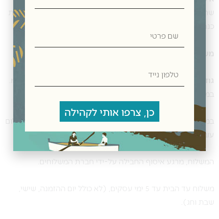
שההזמנה בוצעה, יש לתאם הגעה וקבלת החבילה עם חנות תנובת
כנרת, בקיבוץ כנרת ולקבל את ההזמנה ללא דמי משלוח.
שם
פרטי
משלוחים לכל רחבי הארץ:
טלפון
נייד
גודל ומשקל חבילה:
אורך: 50 ס”מ גובה: 40 ס”מ, רוחב: 40 ס”מ.
במשקל עד 10 ק”ג.
כן, צרפו אותי לקהילה
במידה והחבילה חורגת מהמידות הנ”ל, אנו נתקשר להוספת תשלום
עובר משלוח נוסף.
המשלוח, מרגע איסוף החבילה על-ידי חברת המשלוחים.
משלוח עד הבית עד 5 ימי עסקים, (לא כולל יום ההזמנה, שישי,
שבת וחג).