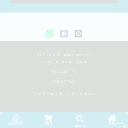
W
F
I
h
a
n
a
c
s
t
e
t
s
b
a
כל הזכויות שמורות © לתנובת כנרת
a
o
g
p
o
r
תקנון האתר ומדיניות פרטיות
p
k
a
m
מדיניות משלוחים
הצהרת נגישות
עוצב ונבנה ב-♥︎ ע"י זמיר גומא - הסטודיוז
בית
חנות
וואטצאפ
חיפוש