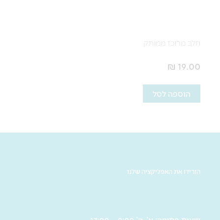
חלב מרוכז ממותק
₪
19.00
הוספה לסל
הורידו את האפליקציה שלנו
שעות פתיחה: א’-ה’ 9:00 – 17:00