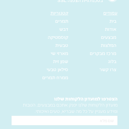
בטכנולגיית הצפנה SSL
עמודים
קטגוריות
בית
תמרים
אודות
דבש
מבצעים
קוסמטיקה
המלצות
טבעית
מרכז מבקרים
מארזי שי
בלוג
שמן זית
צרו קשר
סילאן טבעי
ממרח תמרים
הצטרפו למועדון הלקוחות שלנו
מועדון הלקוחות שלנו יפנק אתכם במבצעים, הטבות
ומידע מעניין על כל מה שבריא, טעים ואיכותי.
שם
מלא