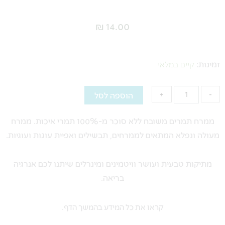
₪
14.00
כמות
של
זמינות:
קיים במלאי
ממרח
תמרים
הוספה לסל
+
-
משובח
ללא
ממרח תמרים משובח ללא סוכר מ-100% תמרי איכות. ממרח
סוכר
מעולה ונפלא המתאים לממרחים, תבשילים ואפיית עוגות ועוגיות.
-
500
מתיקות טבעית ועושר וויטמינים ומינרלים שיתנו לכם אנרגיה
ג"ר
בריאה.
קראו את כל המידע בהמשך הדף.