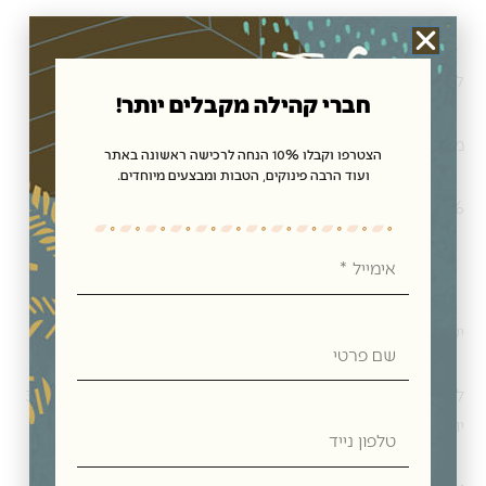
כשר פרווה לפסח בהשגחת ה- KLBD ובאישור הרבנות הראשית
לישראל
חברי קהילה מקבלים יותר!
משקל נטו: 500 ג"ר
הצטרפו וקבלו 10% הנחה לרכישה ראשונה באתר
ועוד הרבה פינוקים, הטבות ומבצעים מיוחדים.
100% תמרים, ללא תוספת סוכר וללא חומרים משמרים
אימייל
יש לשמור במקום קריר, מוצל ויבש.
שם
פרטי
לאחר הפתיחה, יש לשמור בכלי סגור בקירור. רצוי לצרוך עד 30
טלפון
יום.
נייד