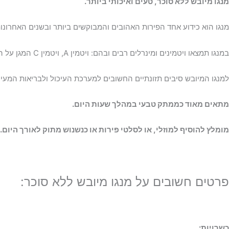
מנגו מיובש ללא סוכר, טעים ואיכותי ביותר.
מנגו הוא כידוע אחד הפירות האהובים והמבוקשים ביותר ובשנים האחרונו
במנגו תמצאו ויטמינים ומינרלים רבים ובהם: ויטמין A, ויטמין C המגן על המערכת החיסונית, וויטמין B9 החשוב לבריאות העיניים.
למנגו המיובש סיבים תזונתיים החשובים למערכת העיכול ולבריאות המעיי
מתאים מאוד כממתק טבעי במהלך שעות היום.
מומלץ להוסיף למוזלי, או לסלטי פירות או כנשנוש מתוק לאורך היום.
פרטים חשובים על מנגו מיובש ללא סוכר:
כשרויות: