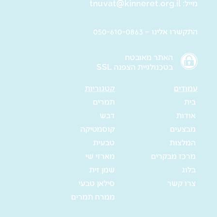
מייל:
tnuvat@kinneret.org.il
התקשרו אלינו – 050-610-0863
האתר מאובטח
בטכנולגיית הצפנה SSL
עמודים
קטגוריות
בית
תמרים
אודות
דבש
מבצעים
קוסמטיקה
המלצות
טבעית
מרכז מבקרים
מארזי שי
בלוג
שמן זית
צרו קשר
סילאן טבעי
ממרח תמרים