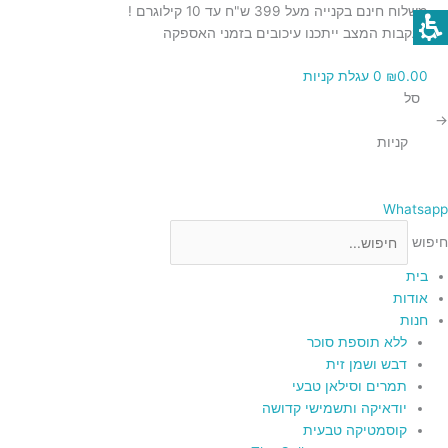
ילוג
כמות
כמות
כמות
כמות
משלוח חינם בקנייה מעל 399 ש"ח עד 10 קילוגרם !
תוכן
של
של
של
של
בעקבות המצב ייתכנו עיכובים בזמני האספקה
רימון
רימון
תפוח
מסגרת
0.00
₪
0
עגלת קניות
תמונה
דקורטיבי
דקורטיבי
דקורטיבי
סל
לבן
מעץ
אדום
מעוצבת
→
עם
עם
עם
קניות
עלה
תבליט
תבליט
מוזהב
ירושלים
ירושלים
בזהב
בזהב
Whatsapp
חיפוש
בית
אודות
חנות
ללא תוספת סוכר
דבש ושמן זית
תמרים וסילאן טבעי
יודאיקה ותשמישי קדושה
קוסמטיקה טבעית