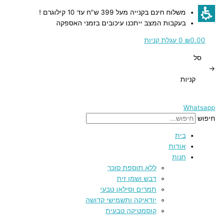
דילוג
כמות
כמות
כמות
כמות
כמות
משלוח חינם בקנייה מעל 399 ש"ח עד 10 קילוגרם !
לתוכן
של
של
של
של
של
בעקבות המצב ייתכנו עיכובים בזמני האספקה
חלב
חלב
מלח
מעדן
חמאת
פרי
ורוד
מרוכז
מרוכז
בוטנים
0.00
₪
0
עגלת קניות
עם
100%
ממותק
אוכמניות
מההימלאיה
סל
גס
קקאו
טבעית
כחולות
→
דודה
ממותק
קניות
ברטה
284
גרם
Whatsapp
חיפוש
בית
אודות
חנות
ללא תוספת סוכר
דבש ושמן זית
תמרים וסילאן טבעי
יודאיקה ותשמישי קדושה
קוסמטיקה טבעית