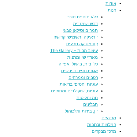
אודות
חנות
ללא תוספת סוכר
דבש ושמן זית
תמרים וסילאן טבעי
יודאיקה ותשמישי קדושה
קוסמטיקה טבעית
עיצוב הבית – The Gallery
מארזי שי ומתנות
כלי בית, בישול ואפייה
אגוזים ופירות יבשים
רטבים וממרחים
עוגיות וחטיפי בריאות
עוגיות, שוקולדים ומתוקים
תה וחליטות
תבלינים
יין, בירות ואלכוהול
מבצעים
המלצות וכתבות
מרכז מבקרים