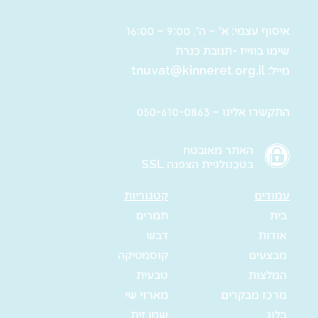
איסוף עצמי: א' – ה', 9:00 – 16:00
שימו בווייז -תנובת כנרת
מייל:
tnuvat@kinneret.org.il
התקשרו אלינו – 050-610-0863
האתר מאובטח
בטכנולגיית הצפנה SSL
עמודים
קטגוריות
בית
תמרים
אודות
דבש
מבצעים
קוסמטיקה
המלצות
טבעית
מרכז מבקרים
מארזי שי
בלוג
שמן זית