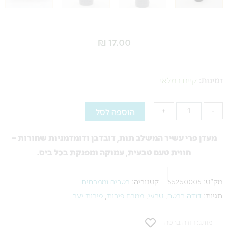
₪
17.00
כמות
של
זמינות:
קיים במלאי
מעדן
פרי
הוספה לסל
+
-
פירות
יער
מעדן פרי עשיר המשלב תות, דובדבן ודומדמניות שחורות –
דודה
חווית טעם טבעית, עמוקה ומפנקת בכל ביס.
ברטה
284
מק"ט:
55250005
קטגוריה:
רטבים וממרחים
גרם
תגיות:
דודה ברטה
,
טבעי
,
ממרח פירות
,
פירות יער
מותג: דודה ברטה