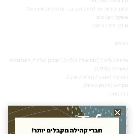
סוג מוצר: מעדן פרי
טעם: פירות יער (תות, דובדבן, דומדמניות שחורות)
משקל: 284 גרם
מותג: דודה ברטה
רכיבים
פירות (51%) [תות שדה (17%), דובדבן (17%), דומדמניות
שחורות (17%)],
רכז פרי (אננס / תפוח / אגס),
מקריש (פקטין פירות),
רכז לימון.
100% רכיבי פרי בתוספת מיצי פירות
ללא צבעי מאכל
ללא חומרים משמרים
חברי קהילה מקבלים יותר!