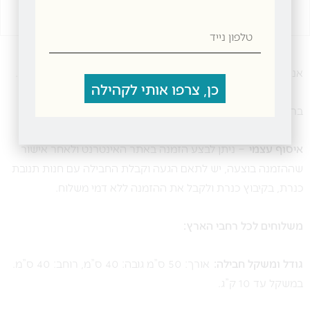
טלפון
נייד
אנחנו ב”תנובת כנרת” שמים דגש על שירות ברמה הגבוהה ביותר.
כן, צרפו אותי לקהילה
ברכישה מעל 300 ₪ משלוח חינם.
איסוף עצמי
– ניתן לבצע הזמנה באתר האינטרנט ולאחר אישור
שההזמנה בוצעה, יש לתאם הגעה וקבלת החבילה עם חנות תנובת
כנרת, בקיבוץ כנרת ולקבל את ההזמנה ללא דמי משלוח.
משלוחים לכל רחבי הארץ:
גודל ומשקל חבילה:
אורך: 50 ס”מ גובה: 40 ס”מ, רוחב: 40 ס”מ.
במשקל עד 10 ק”ג.