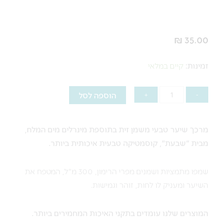
₪
35.00
כמות
זמינות:
קיים במלאי
של
מרכך
הוספה לסל
+
-
שיער
טבעי
מרכך שיער טבעי משמן זית בתוספת מינרלים מים המלח,
משמן
מבית "שבעת", קוסמטיקה טבעית איכותית ביותר.
זית
שמפו מתמציות ושמנים מפרי הרימון, 300 מ"ל, המטפח את
השיער ומעניק לו לחות, זוהר וגמישות.
המוצרים שלנו עומדים בתקני האיכות המחמירים ביותר.