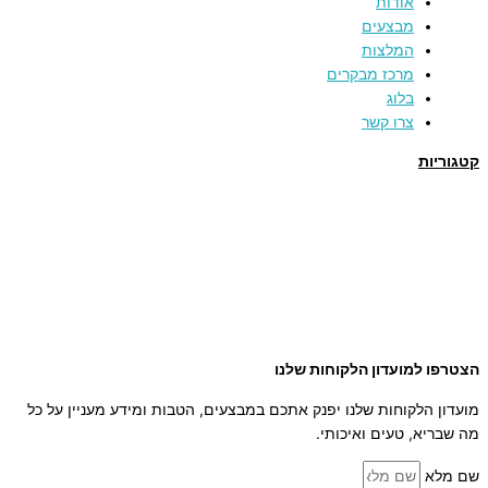
אודות
מבצעים
המלצות
מרכז מבקרים
בלוג
צרו קשר
קטגוריות
תמרים
דבש
קוסמטיקה טבעית
מארזי שי
שמן זית
סילאן טבעי
ממרח תמרים
הצטרפו למועדון הלקוחות שלנו
מועדון הלקוחות שלנו יפנק אתכם במבצעים, הטבות ומידע מעניין על כל
מה שבריא, טעים ואיכותי.
שם מלא