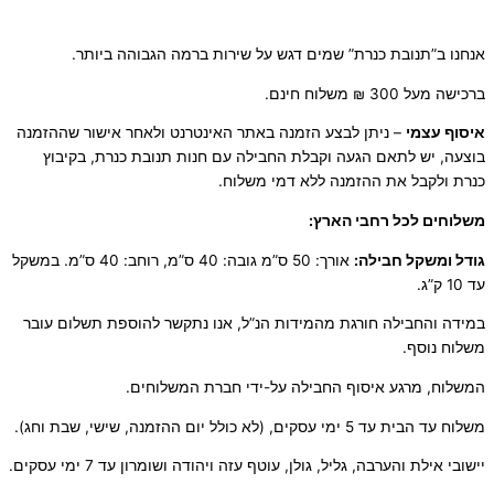
אנחנו ב”תנובת כנרת” שמים דגש על שירות ברמה הגבוהה ביותר.
ברכישה מעל 300 ₪ משלוח חינם.
איסוף עצמי
– ניתן לבצע הזמנה באתר האינטרנט ולאחר אישור שההזמנה
בוצעה, יש לתאם הגעה וקבלת החבילה עם חנות תנובת כנרת, בקיבוץ
כנרת ולקבל את ההזמנה ללא דמי משלוח.
משלוחים לכל רחבי הארץ:
גודל ומשקל חבילה:
אורך: 50 ס”מ גובה: 40 ס”מ, רוחב: 40 ס”מ. במשקל
עד 10 ק”ג.
במידה והחבילה חורגת מהמידות הנ”ל, אנו נתקשר להוספת תשלום עובר
משלוח נוסף.
המשלוח, מרגע איסוף החבילה על-ידי חברת המשלוחים.
משלוח עד הבית עד 5 ימי עסקים, (לא כולל יום ההזמנה, שישי, שבת וחג).
יישובי אילת והערבה, גליל, גולן, עוטף עזה ויהודה ושומרון עד 7 ימי עסקים.