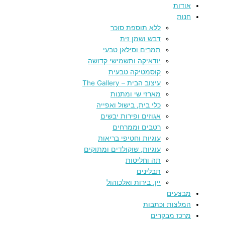
אודות
חנות
ללא תוספת סוכר
דבש ושמן זית
תמרים וסילאן טבעי
יודאיקה ותשמישי קדושה
קוסמטיקה טבעית
עיצוב הבית – The Gallery
מארזי שי ומתנות
כלי בית, בישול ואפייה
אגוזים ופירות יבשים
רטבים וממרחים
עוגיות וחטיפי בריאות
עוגיות, שוקולדים ומתוקים
תה וחליטות
תבלינים
יין, בירות ואלכוהול
מבצעים
המלצות וכתבות
מרכז מבקרים