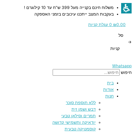
דילוג
כמות
כמות
כמות
משלוח חינם בקנייה מעל 399 ש"ח עד 10 קילוגרם !
לתוכן
של
של
של
בעקבות המצב ייתכנו עיכובים בזמני האספקה
רימון
רימון
תפוח
דקורטיבי
דקורטיבי
דקורטיבי
0.00
₪
0
עגלת קניות
לבן
מעץ
אדום
סל
עם
עם
עם
→
עלה
תבליט
תבליט
קניות
מוזהב
ירושלים
ירושלים
בזהב
בזהב
Whatsapp
חיפוש
בית
אודות
חנות
ללא תוספת סוכר
דבש ושמן זית
תמרים וסילאן טבעי
יודאיקה ותשמישי קדושה
קוסמטיקה טבעית