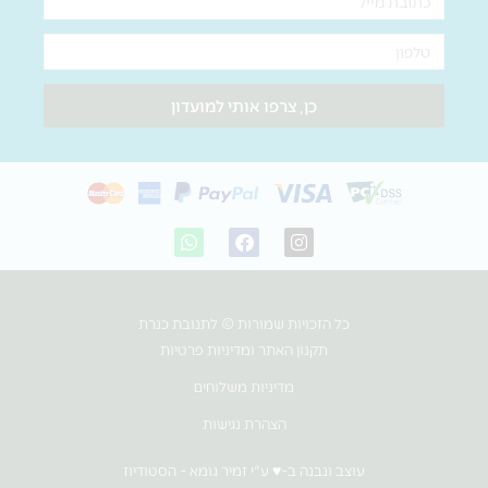
טלפון
כן, צרפו אותי למועדון
W
F
I
h
a
n
a
c
s
t
e
t
s
b
a
כל הזכויות שמורות © לתנובת כנרת
a
o
g
p
o
r
תקנון האתר ומדיניות פרטיות
p
k
a
m
מדיניות משלוחים
הצהרת נגישות
עוצב ונבנה ב-♥︎ ע"י זמיר גומא - הסטודיוז