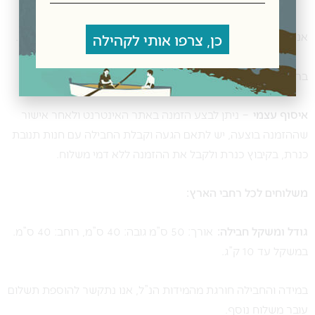
אנחנו ב”תנובת כנרת” שמים דגש על שירות ברמה הגבוהה ביותר.
כן, צרפו אותי לקהילה
ברכישה מעל 300 ₪ משלוח חינם.
איסוף עצמי
– ניתן לבצע הזמנה באתר האינטרנט ולאחר אישור
שההזמנה בוצעה, יש לתאם הגעה וקבלת החבילה עם חנות תנובת
כנרת, בקיבוץ כנרת ולקבל את ההזמנה ללא דמי משלוח.
משלוחים לכל רחבי הארץ:
גודל ומשקל חבילה:
אורך: 50 ס”מ גובה: 40 ס”מ, רוחב: 40 ס”מ.
במשקל עד 10 ק”ג.
במידה והחבילה חורגת מהמידות הנ”ל, אנו נתקשר להוספת תשלום
עובר משלוח נוסף.