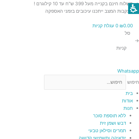
ילוג
כמות
כמות
כמות
כמות
כמות
משלוח חינם בקנייה מעל 399 ש"ח עד 10 קילוגרם !
תוכן
של
של
של
של
של
בעקבות המצב ייתכנו עיכובים בזמני האספקה
סבון
תמר
תמר
תמר
תמר
0.00
₪
0
עגלת קניות
דרי
טבעי
חלאווי
מג'הול
מג’הול
סל
–
–
יבש
רימון
במארז
→
5
5
2
–
קניות
ק"ג
ק"ג
ק"ג
מארז
5
ק"ג
Whatsapp
חיפוש
בית
אודות
חנות
ללא תוספת סוכר
דבש ושמן זית
תמרים וסילאן טבעי
יודאיקה ותשמישי קדושה