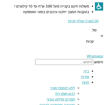
דילוג
כמות
כמות
כמות
כמות
כמות
משלוח חינם בקנייה מעל 399 ש"ח עד 10 קילוגרם !
לתוכן
של
של
של
של
של
בעקבות המצב ייתכנו עיכובים בזמני האספקה
סט
מחזיק
מחזיק
סביבון
חנוכיית
נר
נר
קידוש
אמנותי
קריסטל
0.00
₪
0
עגלת קניות
עיצוב
יוקרתי
מהודר
ירושלים
ירושלים
סל
קטן
גדול
כולל
ירושלים
→
כוס
יוקרתית
Hadarya
מאלומיניום
קניות
–
ותחתית
מאלומיניום
Hadarya
Whatsapp
חיפוש
בית
אודות
חנות
ללא תוספת סוכר
דבש ושמן זית
תמרים וסילאן טבעי
יודאיקה ותשמישי קדושה