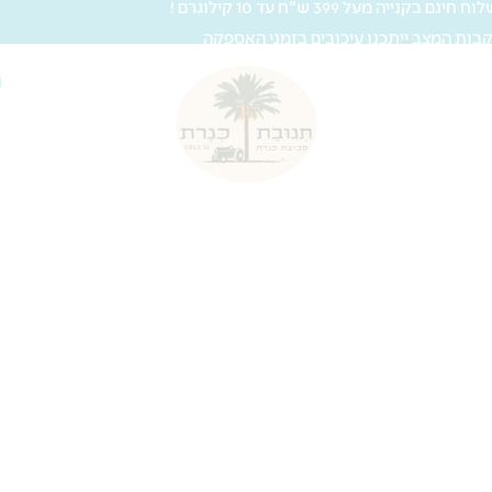
 חינם בקנייה מעל 399 ש"ח עד 10 קילוגרם !
בות המצב ייתכנו עיכובים בזמני האספקה