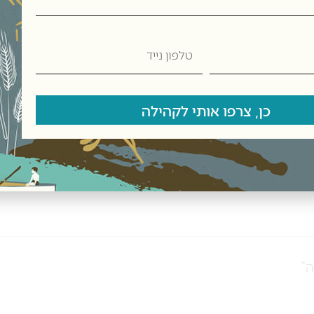
טלפון
נייד
רת בקיבוץ כנרת,
כן, צרפו אותי לקהילה
ה”