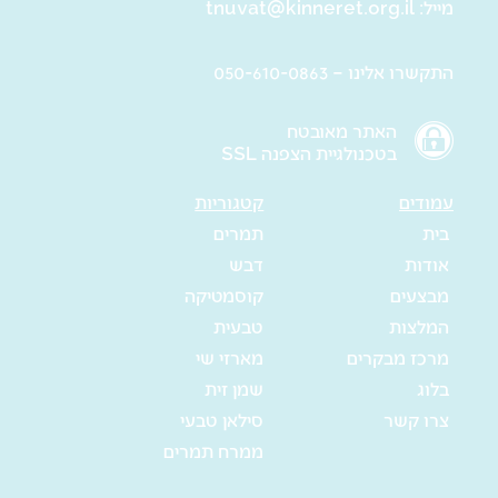
מייל:
tnuvat@kinneret.org.il
התקשרו אלינו – 050-610-0863
האתר מאובטח
בטכנולגיית הצפנה SSL
עמודים
קטגוריות
בית
תמרים
אודות
דבש
מבצעים
קוסמטיקה
המלצות
טבעית
מרכז מבקרים
מארזי שי
בלוג
שמן זית
צרו קשר
סילאן טבעי
ממרח תמרים