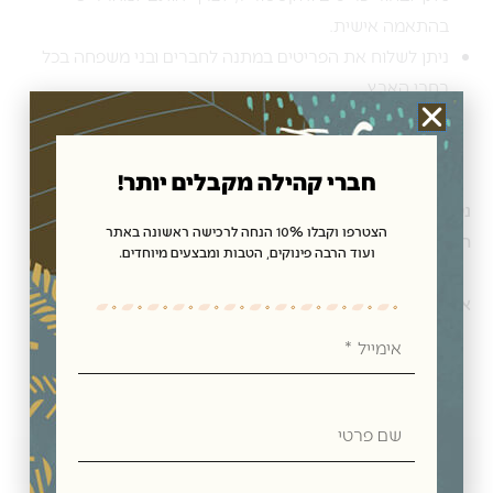
בהתאמה אישית.
ניתן לשלוח את הפריטים במתנה לחברים ובני משפחה בכל
רחבי הארץ.
חברי קהילה מקבלים יותר!
ניתן לרכוש את המתנות, האקססוריז לבית וכן
מארזי שי
הצטרפו וקבלו 10% הנחה לרכישה ראשונה באתר
חגיגיים בחנות תנובת כנרת בקיבוץ כנרת,
ועוד הרבה פינוקים, הטבות ומבצעים מיוחדים.
או בחנות האון ליין שלנו ולקבל במשלוח מהיר עד הבית.
אימייל
שם
פרטי
חוות דעת