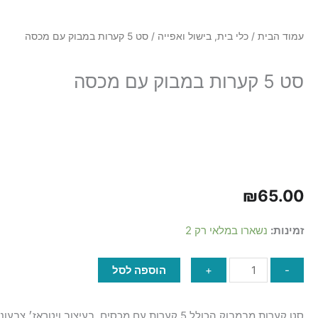
p
עמוד הבית
/
כלי בית, בישול ואפייה
/ סט 5 קערות במבוק עם מכסה
סט 5 קערות במבוק עם מכסה
₪
65.00
כמות
זמינות:
נשארו במלאי רק 2
של
סט
-
+
הוספה לסל
5
קערות
במבוק
סט קערות מבמבוק הכולל 5 קערות עם מכסים, בעיצוב ויטראז׳ צבעוני ומרהיב – שילוב של נוחות, איכות וסטייל מיוחד למטבח.