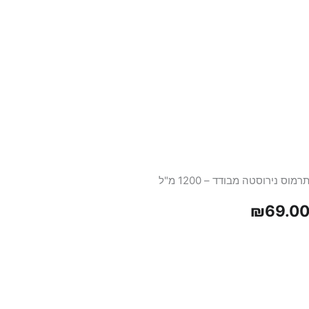
רמוס נירוסטה מבודד – 1200 מ"ל
₪
69.0
כמות
של