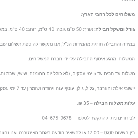
משלוחים לכל רחבי הארץ:
גודל ומשקל חבילה:
אורך: 50 ס”מ גובה: 40 ס”מ, רוחב: 40 ס”מ. במשקל עד 10 ק”ג.
במידה והחבילה חורגת מהמידות הנ”ל, אנו נתקשר להוספת תשלום עובר
המשלוח, מרגע איסוף החבילה על-ידי חברת המשלוחים.
משלוח עד הבית עד 5 ימי עסקים, (לא כולל יום ההזמנה, שישי, שבת וחג).
יישובי אילת והערבה, גליל, גולן, עוטף עזה ויהודה ושומרון עד 7 ימי עסקים.
ע
לות משלוח חבילה
– 35 ₪.
לבירורים ניתן להתקשר לטלפון – 04-675-9678
בין השעות 9:00 – 17:00 או להשאיר הודעה באתר האינטרנט ואנו נחזור אליכם.