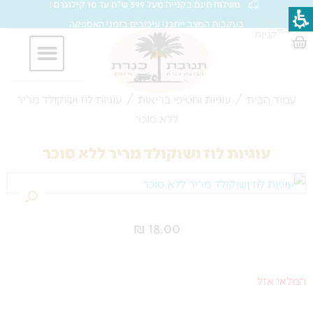
משלוח חינם בקנייה מעל 399 ש"ח עד 10 קילוגרם !
ילוג
סל
בעקבות המצב ייתכנו עיכובים בזמני האספקה
→
תוכן
קניות
עגלת
קניות
חברות וארגונים
עמוד הבית
/
עוגיות וחטיפי בריאות
/ עוגיות לוז ושוקולד מריר
ללא סוכר
עוגיות לוז ושוקולד מריר ללא סוכר
₪
18.00
המלאי אזל