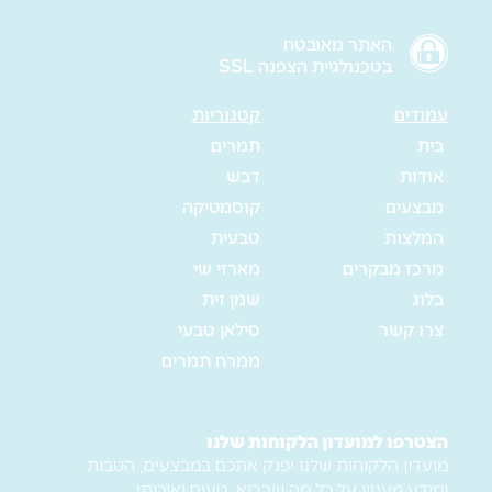
האתר מאובטח
בטכנולגיית הצפנה SSL
עמודים
קטגוריות
בית
תמרים
אודות
דבש
מבצעים
קוסמטיקה
המלצות
טבעית
מרכז מבקרים
מארזי שי
בלוג
שמן זית
צרו קשר
סילאן טבעי
ממרח תמרים
הצטרפו למועדון הלקוחות שלנו
מועדון הלקוחות שלנו יפנק אתכם במבצעים, הטבות
ומידע מעניין על כל מה שבריא, טעים ואיכותי.