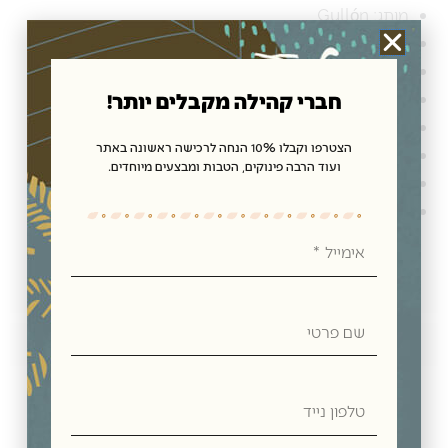
מותג: Gullón
דגם: Choco Bom
סוג: עוגיות קקאו עם שוקולד צ'יפס
חברי קהילה מקבלים יותר!
אריזה: 3 חבילות אישיות
ללא גלוטן
הצטרפו וקבלו 10% הנחה לרכישה ראשונה באתר
ללא שמן דקלים
ועוד הרבה פינוקים, הטבות ומבצעים מיוחדים.
ללא ביצים
ללא אגוזים
אימייל
חוות דעת
שם
פרטי
מדיניות משלוחים
טלפון
מוצרים קשורים
נייד