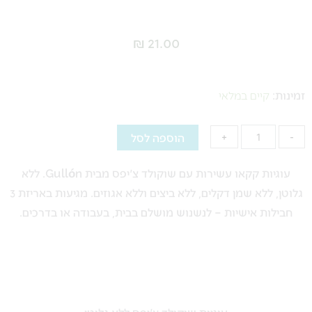
₪
21.00
כמות
של
זמינות:
קיים במלאי
עוגיות
שוקולד
הוספה לסל
+
-
צ'יפס
ללא
עוגיות קקאו עשירות עם שוקולד צ'יפס מבית Gullón. ללא
גלוטן
גלוטן, ללא שמן דקלים, ללא ביצים וללא אגוזים. מגיעות באריזת 3
חבילות אישיות – לנשנוש מושלם בבית, בעבודה או בדרכים.
עוגיות שוקולד צ'יפס ללא גלוטן