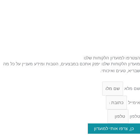
תמרים
דבש
קוסמטיקה טבעית
מארזי שי
שמן זית
סילאן טבעי
ממרח תמרים
הצטרפו למועדון הלקוחות שלנו
מועדון הלקוחות שלנו יפנק אתכם במבצעים, הטבות ומידע מעניין על כל מה
שבריא, טעים ואיכותי.
שם מלא
אימייל
טלפון
כן, צרפו אותי למועדון