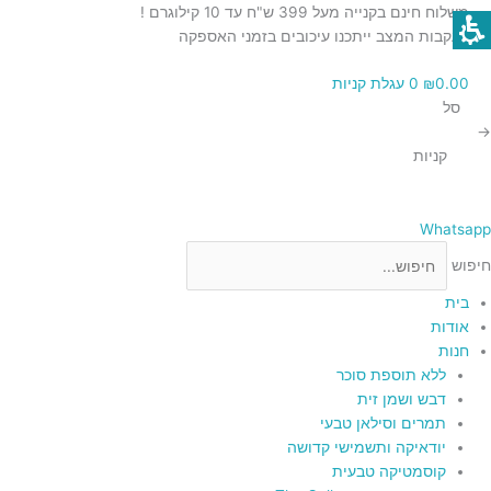
ילוג
כמות
כמות
כמות
כמות
משלוח חינם בקנייה מעל 399 ש"ח עד 10 קילוגרם !
תוכן
של
של
של
של
בעקבות המצב ייתכנו עיכובים בזמני האספקה
עציץ
רימון
רימון
תפוח
0.00
₪
0
עגלת קניות
דקורטיבי
דקורטיבי
דקורטיבי
סוקולנטים
סל
לבן
מעץ
אדום
מרהיב
→
עם
עם
עם
קניות
עלה
תבליט
תבליט
מוזהב
ירושלים
ירושלים
בזהב
בזהב
Whatsapp
חיפוש
בית
אודות
חנות
ללא תוספת סוכר
דבש ושמן זית
תמרים וסילאן טבעי
יודאיקה ותשמישי קדושה
קוסמטיקה טבעית