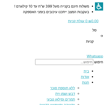
דילוג
כמות
כמות
כמות
משלוח חינם בקנייה מעל 399 ש"ח עד 10 קילוגרם !
לתוכן
של
של
של
בעקבות המצב ייתכנו עיכובים בזמני האספקה
רימון
רימון
תפוח
דקורטיבי
דקורטיבי
דקורטיבי
0.00
₪
0
עגלת קניות
לבן
מעץ
אדום
סל
עם
עם
עם
→
עלה
תבליט
תבליט
קניות
מוזהב
ירושלים
ירושלים
בזהב
בזהב
Whatsapp
חיפוש
בית
אודות
חנות
ללא תוספת סוכר
דבש ושמן זית
תמרים וסילאן טבעי
יודאיקה ותשמישי קדושה