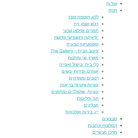
אודות
חנות
ללא תוספת סוכר
דבש ושמן זית
תמרים וסילאן טבעי
יודאיקה ותשמישי קדושה
קוסמטיקה טבעית
עיצוב הבית – The Gallery
מארזי שי ומתנות
כלי בית, בישול ואפייה
אגוזים ופירות יבשים
רטבים וממרחים
עוגיות וחטיפי בריאות
עוגיות, שוקולדים ומתוקים
תה וחליטות
תבלינים
יין, בירות ואלכוהול
מבצעים
המלצות וכתבות
מרכז מבקרים