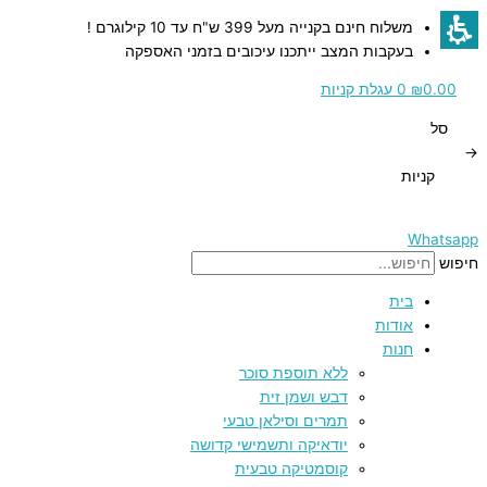
דילוג
כמות
כמות
כמות
משלוח חינם בקנייה מעל 399 ש"ח עד 10 קילוגרם !
לתוכן
של
של
של
בעקבות המצב ייתכנו עיכובים בזמני האספקה
צלחת
צלחת
תרמוס
קינוח
הגשה
נירוסטה
0.00
₪
0
עגלת קניות
מבודד
מקרמיקה
מקרמיקה
סל
–
בעיטורי
בעיטורי
→
1200
פרחים
פרחים
קניות
–
–
מ"ל
27.5
19.5
ס"מ
ס"מ
Whatsapp
חיפוש
בית
אודות
חנות
ללא תוספת סוכר
דבש ושמן זית
תמרים וסילאן טבעי
יודאיקה ותשמישי קדושה
קוסמטיקה טבעית